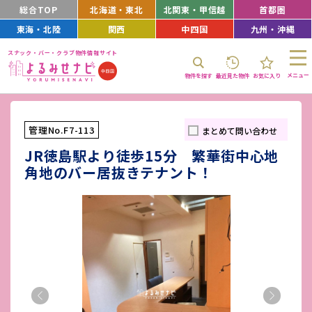
総合TOP
北海道・東北
北関東・甲信越
首都圏
東海・北陸
関西
中四国
九州・沖縄
スナック・バー・クラブ物件情報サイト
メニュー
物件を探す
最近見た物件
お気に入り
管理No.F7-113
まとめて問い合わせ
JR徳島駅より徒歩15分 繁華街中心地
角地のバー居抜きテナント！