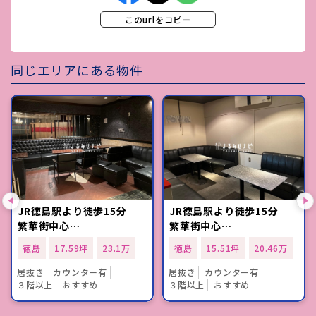
このurlをコピー
同じエリアにある物件
JR徳島駅より徒歩15分
JR徳島駅より徒歩15分
繁華街中心…
繁華街中心…
徳島
17.59坪
23.1万
徳島
15.51坪
20.46万
居抜き
カウンター有
居抜き
カウンター有
３階以上
おすすめ
３階以上
おすすめ