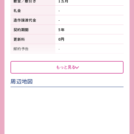
敷金／敷引き
1ヵ月
礼金
-
造作譲渡代金
-
契約期間
5年
更新料
0円
解約予告
-
看板製作費
-
もっと見る
看板使用料・
-
維持管理費
周辺地図
鍵交換費
-
店舗保険加入
-
賃貸保証会社加入
-
その他 業者指定項目
-
電気代
別途