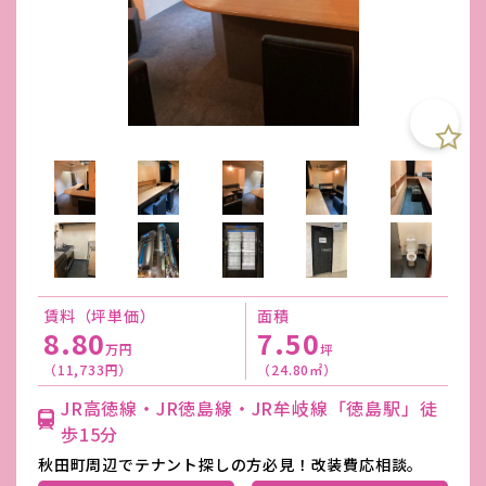
賃料（坪単価）
面積
8.80
7.50
万円
坪
（11,733円）
（24.80㎡）
JR高徳線・JR徳島線・JR牟岐線「徳島駅」徒
歩15分
秋田町周辺でテナント探しの方必見！改装費応相談。