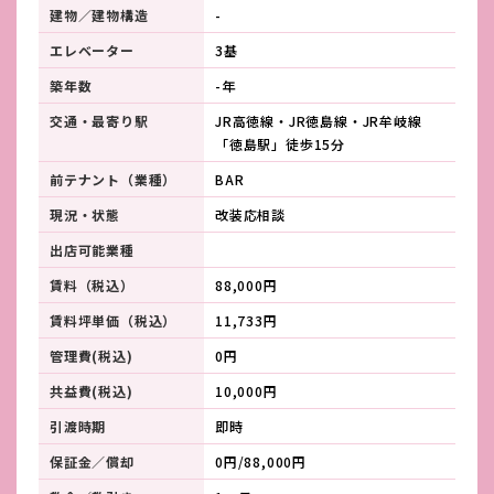
建物／建物構造
-
エレベーター
3基
築年数
-年
交通・最寄り駅
JR高徳線・JR徳島線・JR牟岐線
「徳島駅」徒歩15分
前テナント（業種）
BAR
現況・状態
改装応相談
出店可能業種
賃料（税込）
88,000円
賃料坪単価（税込）
11,733円
管理費(税込)
0円
共益費(税込)
10,000円
引渡時期
即時
保証金／償却
0円/88,000円