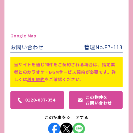
水道代
別途
ガス代
別途
駐車場台数
無し
ゴミ処理費
個人で清掃業者と契約
Google Map
害虫駆除費
-
お問い合わせ
管理No.F7-113
備考
-
当サイトを通じ物件をご契約される場合は、指定業
者とのカラオケ・BGMサービス契約が必要です。詳
しくは
利用規約
をご確認ください。
この物件を
0120-037-354
お問い合わせ
この記事をシェアする