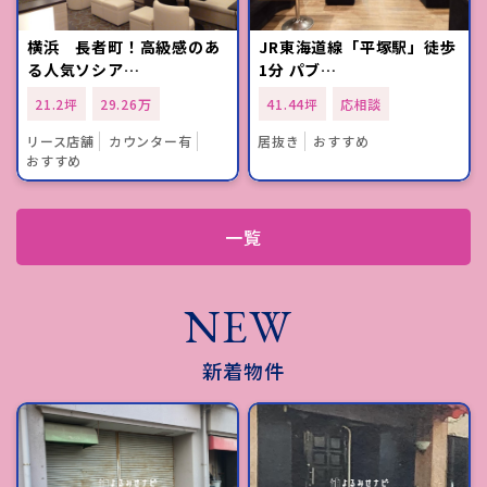
横浜 長者町！高級感のあ
JR東海道線「平塚駅」徒歩
る人気ソシア…
1分 パブ…
21.2坪
29.26万
41.44坪
応相談
リース店舗
カウンター有
居抜き
おすすめ
おすすめ
一覧
NEW
新着物件