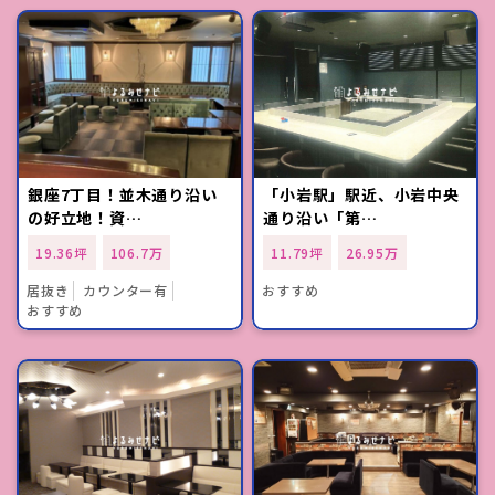
銀座7丁目！並木通り沿い
「小岩駅」駅近、小岩中央
の好立地！資…
通り沿い「第…
19.36坪
106.7万
11.79坪
26.95万
居抜き
カウンター有
おすすめ
おすすめ