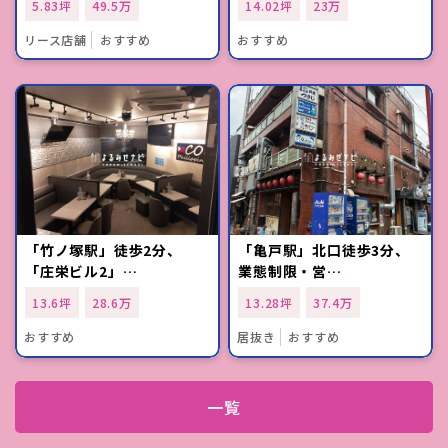
5.83坪
49.5万
14.02坪
23万
リース店舗
おすすめ
おすすめ
「竹ノ塚駅」徒歩2分、
「亀戸駅」北口徒歩3分、
「庄栄ビル2」…
業態制限・営…
13.6坪
28.6万
13.28坪
37.4万
おすすめ
居抜き
おすすめ
一覧