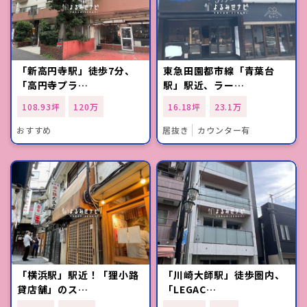
「新高円寺駅」徒歩7分、
東急田園都市線「青葉台
「高円寺プラ…
駅」駅近、ラー…
108.93坪
120万
16.18坪
23.1万
おすすめ
居抜き
カウンター有
「横浜駅」駅近！「狸小路
「川崎大師駅」徒歩圏内、
貸店舗」のス…
「LEGAC…