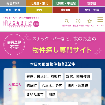
総合TOP
北海道・東北
北関東・甲信越
首都圏
東海・北陸
関西
中四国
九州・沖縄
スナック・バー・クラブ物件情報サイト
メニュー
物件を探す
最近見た物件
お気に入り
622
本日の掲載物件数
件
銀座、日比谷、有楽町
新宿、歌舞伎町
人気エリ
錦糸町
六本木、外苑
関内・馬車道
ア
さいたま市
川越