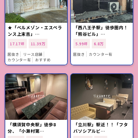
★「ベルメゾン・エスペラ
「西八王子駅」徒歩圏内！
ンス上末吉」…
「熊谷ビル」…
17.17坪
11.39万
5.99坪
6.8万
居抜き
リース店舗
居抜き
カウンター有
カウンター有
おすすめ
「横須賀中央駅」徒歩8
「立川駅」駅近！！「フタ
分、「小瀬村第…
バソシアルビ…