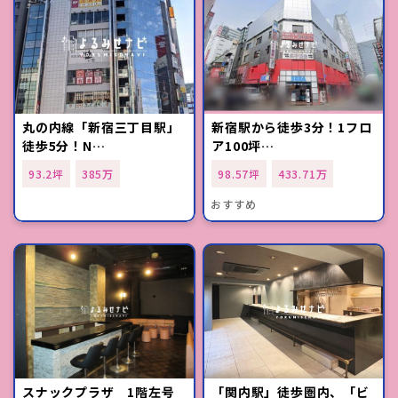
丸の内線「新宿三丁目駅」
新宿駅から徒歩3分！1フロ
徒歩5分！N…
ア100坪…
93.2坪
385万
98.57坪
433.71万
おすすめ
スナックプラザ 1階左号
「関内駅」徒歩圏内、「ビ