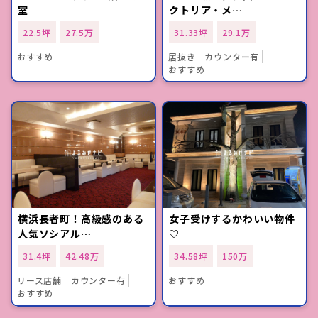
室
クトリア・メ…
22.5坪
27.5万
31.33坪
29.1万
おすすめ
居抜き
カウンター有
おすすめ
横浜長者町！高級感のある
女子受けするかわいい物件
人気ソシアル…
♡
31.4坪
42.48万
34.58坪
150万
リース店舗
カウンター有
おすすめ
おすすめ