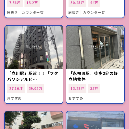
7.56坪
13.2万
30.25坪
44万
居抜き
カウンター有
居抜き
カウンター有
「立川駅」駅近！！「フタ
「永福町駅」徒歩2分の好
バソシアルビ…
立地物件
27.16坪
39.05万
13.28坪
33万
おすすめ
おすすめ