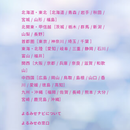
北海道・東北［北海道 / 青森 / 岩手 / 秋田 /
宮城 / 山形 / 福島］
北関東・甲信越［茨城 / 栃木 / 群馬 / 新潟 /
山梨 / 長野］
首都圏［東京 / 神奈川 / 埼玉 / 千葉 ］
東海・北陸［愛知 / 岐阜 / 三重 / 静岡 / 石川 /
富山 / 福井］
関西［大阪 / 京都 / 兵庫 / 奈良 / 滋賀 / 和歌
山］
中四国［広島 / 岡山 / 鳥取 / 島根 / 山口 / 香
川 / 愛媛 / 徳島 / 高知］
九州・沖縄［福岡 / 佐賀 / 長崎 / 熊本 / 大分 /
宮崎 / 鹿児島 / 沖縄］
よるみせナビについて
よるみせの窓口