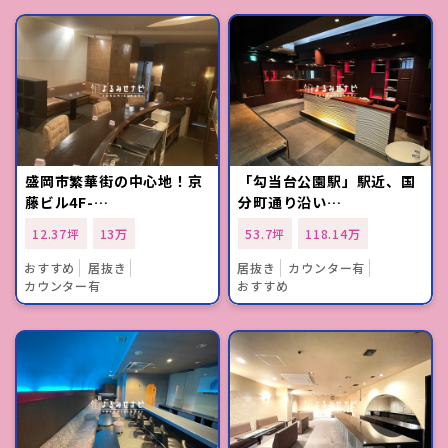
盛岡市繁華街の中心地！京
「勾当台公園駅」駅近、国
藤ビル4F-…
分町通り沿い…
12.37坪
13万
53.7坪
118.14万
おすすめ
居抜き
居抜き
カウンター有
カウンター有
おすすめ