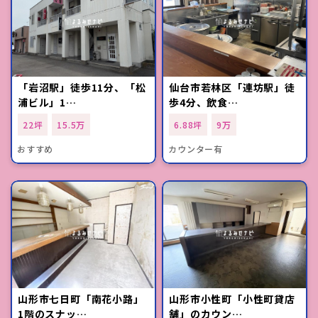
「岩沼駅」徒歩11分、「松
仙台市若林区「連坊駅」徒
浦ビル」1…
歩4分、飲食…
22坪
15.5万
6.88坪
9万
おすすめ
カウンター有
山形市七日町「南花小路」
山形市小性町「小性町貸店
1階のスナッ…
舗」のカウン…