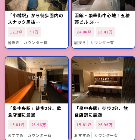
「小樽駅」から徒歩圏内の
函館・繁華街中心地！五稜
スナック居抜…
郭ビル 5F…
12.2坪
7.7万
24.86坪
16.41万
居抜き
カウンター有
居抜き
カウンター有
「泉中央駅」徒歩2分、飲
「泉中央駅」徒歩2分、飲
食店舗に最適…
食店舗に最適…
15.81坪
26.96万
15.81坪
26.96万
おすすめ
カウンター有
おすすめ
カウンター有