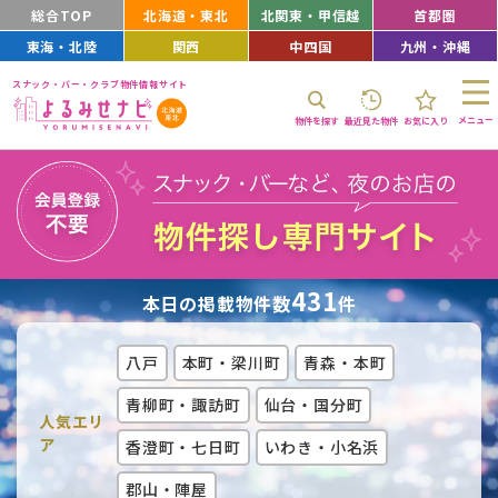
総合TOP
北海道・東北
北関東・甲信越
首都圏
東海・北陸
関西
中四国
九州・沖縄
スナック・バー・クラブ物件情報サイト
メニュー
物件を探す
最近見た物件
お気に入り
431
本日の掲載物件数
件
八戸
本町・梁川町
青森・本町
青柳町・諏訪町
仙台・国分町
人気エリ
ア
香澄町・七日町
いわき・小名浜
郡山・陣屋