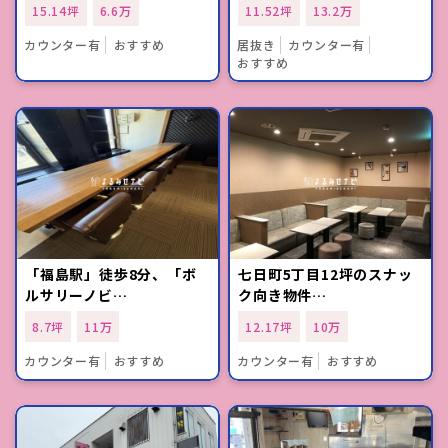
15.14坪
6.6万
11.52坪
13.2万
カウンター有
おすすめ
居抜き
カウンター有
おすすめ
「福島駅」徒歩8分、「ボ
七日町5丁目12坪のスナッ
ルサリーノビ…
ク向き物件…
8.7坪
11万
12.17坪
10万
カウンター有
おすすめ
カウンター有
おすすめ