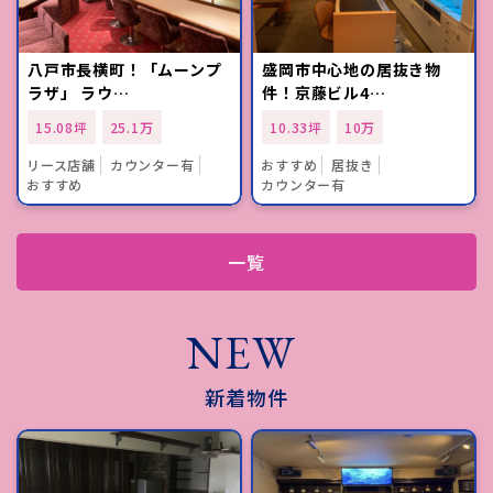
八戸市長横町！「ムーンプ
盛岡市中心地の居抜き物
ラザ」 ラウ…
件！京藤ビル4…
15.08坪
25.1万
10.33坪
10万
リース店舗
カウンター有
おすすめ
居抜き
おすすめ
カウンター有
一覧
NEW
新着物件