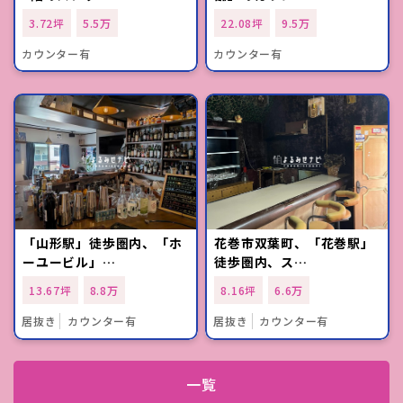
3.72坪
5.5万
22.08坪
9.5万
カウンター有
カウンター有
「山形駅」徒歩圏内、「ホ
花巻市双葉町、「花巻駅」
ーユービル」…
徒歩圏内、ス…
13.67坪
8.8万
8.16坪
6.6万
居抜き
カウンター有
居抜き
カウンター有
一覧