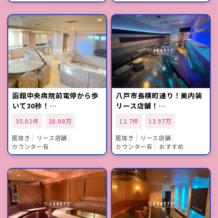
函館中央病院前電停から歩
八戸市長横町通り！美内装
いて30秒！…
リース店舗！…
35.02坪
28.88万
12.7坪
13.97万
居抜き
リース店舗
居抜き
リース店舗
カウンター有
カウンター有
おすすめ