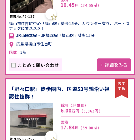
10.45
坪
（34.55㎡）
管理No.F1-137
福山市住吉町中心「福山駅」徒歩15分、カウンター有り、バー・ス
ナックにオススメ！
JR山陽本線・JR福塩線「福山駅」徒歩15分
広島県福山市住吉町
階数
3階
詳細をみる
まとめて問い合わせ
「野々口駅」徒歩圏内、国道53号線沿い視
認性抜群！
賃料（坪単価）
6.00
万円
（3,363円）
面積
17.84
坪
（59.00㎡）
管理No.F2-257