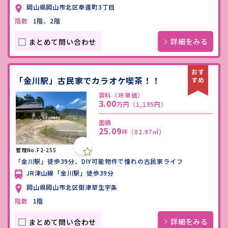
岡山県岡山市北区奉還町3丁目
階数
1階、2階
詳細をみる
まとめて問い合わせ
「金川駅」古民家でカラオケ喫茶！！
賃料（坪単価）
3.00
万円
（1,195円）
面積
25.09
坪
（82.97㎡）
管理No.F2-255
「金川駅」徒歩39分、DIY可能物件で憧れの古民家ライフ
JR津山線「金川駅」徒歩39分
岡山県岡山市北区御津草生宇条
階数
1階
詳細をみる
まとめて問い合わせ