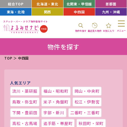
総合TOP
北海道・東北
北関東・甲信越
首都圏
東海・北陸
関西
中四国
九州・沖縄
スナック・バー・クラブ物件情報サイト
メニュー
物件を探す
最近見た物件
お気に入り
物件を探す
TOP
＞
中四国
人気エリア
流川・薬研掘
福山・昭和町
岡山・中央町
鳥取・弥生町
米子・角盤町
松江・伊勢宮
下関・豊前田
宇部・新川
二番町・三番町
高松・古馬場
追手筋・帯屋町
秋田町・栄町