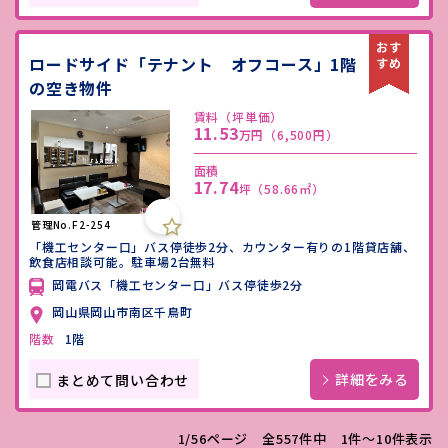
ロードサイド「テナント オフコース」1階
の空き物件
賃料（坪単価）
11.53
万円
（6,500円）
面積
17.74
坪
（58.66㎡）
管理No.F2-254
「機工センター口」バス停徒歩2分、カウンター有りの1階貸店舗、
飲食店相談可能。駐車場2台無料
岡電バス「機工センター口」バス停徒歩2分
岡山県岡山市南区千鳥町
階数
1階
詳細をみる
まとめて問い合わせ
1/56ページ 全557件中 1件〜10件表示