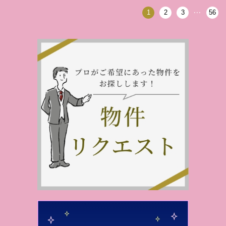
…
1
2
3
56