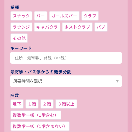
業種
スナック
バー
ガールズバー
クラブ
ラウンジ
キャバクラ
ホストクラブ
パブ
その他
キーワード
最寄駅・バス停からの徒歩分数
階数
地下
１階
２階
３階以上
複数階一括（1階含む）
複数階一括（1階含まない）