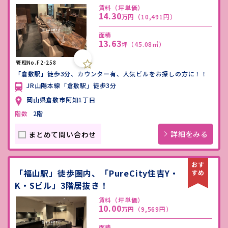
賃料（坪単価）
14.30
万円
（10,491円）
面積
13.63
坪
（45.08㎡）
管理No.F2-258
「倉敷駅」徒歩3分、カウンター有、人気ビルをお探しの方に！！
JR山陽本線「倉敷駅」徒歩3分
岡山県倉敷市阿知1丁目
階数
2階
詳細をみる
まとめて問い合わせ
「福山駅」徒歩圏内、「PureCity住吉Y・
K・Sビル」3階居抜き！
賃料（坪単価）
10.00
万円
（9,569円）
面積