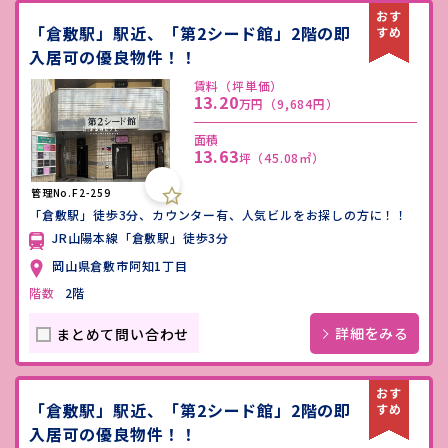
「倉敷駅」駅近、「第2シード館」2階の即
入居可の優良物件！！
賃料（坪単価）
13.20
万円
（9,684円）
面積
13.63
坪
（45.08㎡）
管理No.F2-259
「倉敷駅」徒歩3分、カウンター有、人気ビルをお探しの方に！！
JR山陽本線「倉敷駅」徒歩3分
岡山県倉敷市阿知1丁目
階数
2階
詳細をみる
まとめて問い合わせ
「倉敷駅」駅近、「第2シード館」2階の即
入居可の優良物件！！