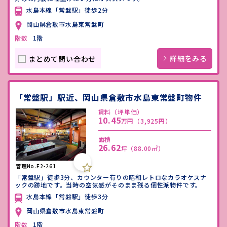
水島本線「常盤駅」徒歩2分
岡山県倉敷市水島東常盤町
階数
1階
詳細をみる
まとめて問い合わせ
「常盤駅」駅近、岡山県倉敷市水島東常盤町物件
賃料（坪単価）
10.45
万円
（3,925円）
面積
26.62
坪
（88.00㎡）
管理No.F2-261
「常盤駅」徒歩3分、カウンター有りの昭和レトロなカラオケスナ
ックの跡地です。当時の空気感がそのまま残る個性派物件です。
水島本線「常盤駅」徒歩3分
岡山県倉敷市水島東常盤町
階数
1階