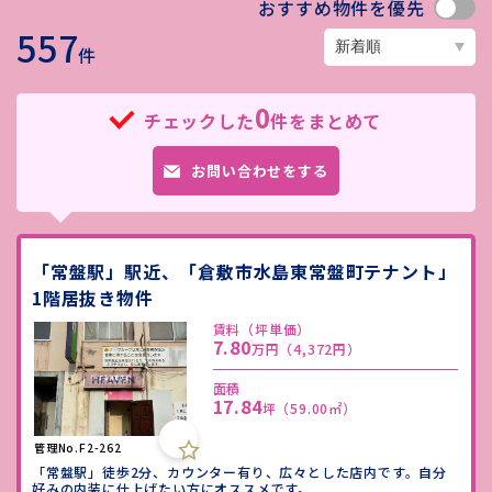
おすすめ物件を優先
557
件
0
チェックした
件をまとめて
お問い合わせをする
「常盤駅」駅近、「倉敷市水島東常盤町テナント」
1階居抜き物件
賃料（坪単価）
7.80
万円
（4,372円）
面積
17.84
坪
（59.00㎡）
管理No.F2-262
「常盤駅」徒歩2分、カウンター有り、広々とした店内です。自分
好みの内装に仕上げたい方にオススメです。