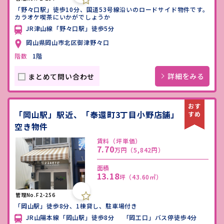
「野々口駅」徒歩10分、国道53号線沿いのロードサイド物件です。
カラオケ喫茶にいかがでしょうか
JR津山線「野々口駅」徒歩5分
岡山県岡山市北区御津野々口
階数
1階
詳細をみる
まとめて問い合わせ
「岡山駅」駅近、「奉還町3丁目小野店舗」
空き物件
賃料（坪単価）
7.70
万円
（5,842円）
面積
13.18
坪
（43.60㎡）
管理No.F2-256
「岡山駅」徒歩8分、1棟貸し、駐車場付き
JR山陽本線「岡山駅」徒歩8分 「岡工口」バス停徒歩4分