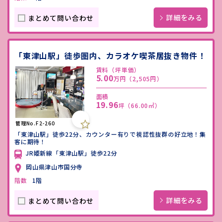
詳細をみる
まとめて問い合わせ
「東津山駅」徒歩圏内、カラオケ喫茶居抜き物件！
賃料（坪単価）
5.00
万円
（2,505円）
面積
19.96
坪
（66.00㎡）
管理No.F2-260
「東津山駅」徒歩22分、カウンター有りで視認性抜群の好立地！集
客に期待！
JR姫新線「東津山駅」徒歩22分
岡山県津山市国分寺
階数
1階
詳細をみる
まとめて問い合わせ