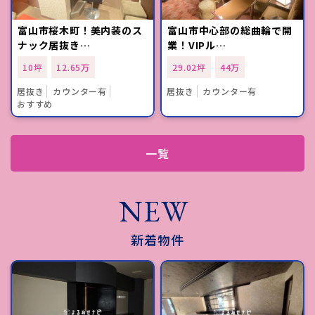
富山市桜木町！美内装のス
富山市中心部の総曲輪で開
ナック居抜き…
業！VIPル…
10坪
12.65万
29.02坪
44万
居抜き
カウンター有
居抜き
カウンター有
おすすめ
一覧
NEW
新着物件