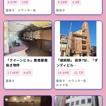
9.07坪
10万
9.98坪
4.4万
居抜き
カウンター有
居抜き
「クイーンビル」居酒屋居
「植田駅」 徒歩7分、「ダ
抜き物件
ンディビル…
17.96坪
6.6万
10.64坪
11.7万
居抜き
居抜き
カウンター有
おすすめ