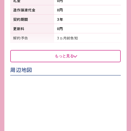
礼金
0円
造作譲渡代金
0円
契約期間
3年
更新料
0円
解約予告
3ヵ月前告知
看板製作費
契約者より発注
もっと見る
看板使用料・
月額110円（税込）
維持管理費
周辺地図
鍵交換費
-
店舗保険加入
火災保険加入要
賃貸保証会社加入
家賃保証会社加入必須
その他 業者指定項目
-
電気代
契約者より加入
水道代
契約者より加入