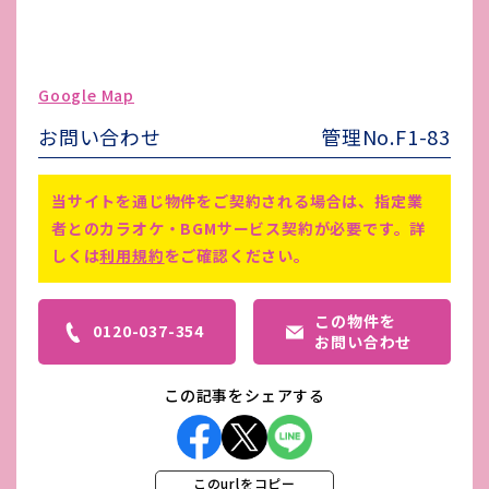
ガス代
契約者より加入
駐車場台数
無し
ゴミ処理費
-
Google Map
害虫駆除費
1,540円（税込）※値上がりあり
お問い合わせ
管理No.F1-83
事務所にてゴミ袋（30枚入り）
備考
2,200円（税込）販売あり
当サイトを通じ物件をご契約される場合は、指定業
者とのカラオケ・BGMサービス契約が必要です。詳
しくは
利用規約
をご確認ください。
この物件を
0120-037-354
お問い合わせ
この記事をシェアする
このurlをコピー