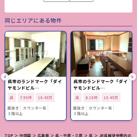
同じエリアにある物件
呉市のランドマーク「ダイ
呉市のランドマーク「ダイ
ヤモンドビル…
ヤモンドビル…
呉
7.95坪
10.45万
呉
8.10坪
10.45万
居抜き
カウンター有
居抜き
カウンター有
３階以上
３階以上
TOP
＞
中四国
＞
広島県
＞
呉・竹原・三原
＞
呉
＞ JR呉線徒歩圏内の