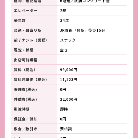
建物／建物構造
6階建／鉄筋コンクリート造
エレベーター
2基
築年数
34年
交通・最寄り駅
JR呉線「呉駅」徒歩15分
前テナント（業種）
スナック
現況・状態
空き
出店可能業種
賃料（税込）
99,000円
賃料坪単価（税込）
11,123円
管理費(税込)
0円
共益費(税込)
22,000円
引渡時期
即時
保証金／償却
0円
敷金／敷引き
要相談