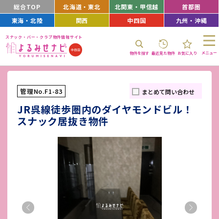
総合TOP
北海道・東北
北関東・甲信越
首都圏
東海・北陸
関西
中四国
九州・沖縄
スナック・バー・クラブ物件情報サイト
メニュー
物件を探す
最近見た物件
お気に入り
管理No.F1-83
まとめて問い合わせ
JR呉線徒歩圏内のダイヤモンドビル！
スナック居抜き物件