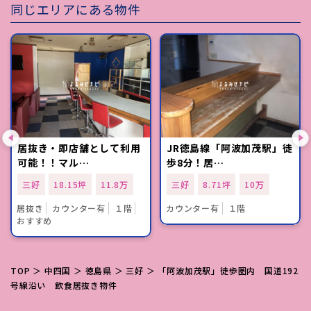
同じエリアにある物件
居抜き・即店舗として利用
JR徳島線「阿波加茂駅」徒
可能！！マル…
歩8分！居…
三好
18.15坪
11.8万
三好
8.71坪
10万
居抜き
カウンター有
１階
カウンター有
１階
おすすめ
TOP
＞
中四国
＞
徳島県
＞
三好
＞ 「阿波加茂駅」徒歩圏内 国道192
号線沿い 飲食居抜き物件