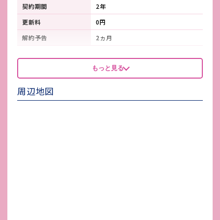
契約期間
2年
更新料
0円
解約予告
2ヵ月
看板製作費
-
もっと見る
看板使用料・
-
維持管理費
周辺地図
鍵交換費
-
店舗保険加入
-
賃貸保証会社加入
-
その他 業者指定項目
-
電気代
-
水道代
-
ガス代
-
駐車場台数
-