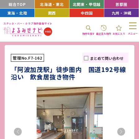
総合TOP
北海道・東北
北関東・甲信越
首都圏
東海・北陸
関西
中四国
九州・沖縄
スナック・バー・クラブ物件情報サイト
メニュー
物件を探す
最近見た物件
お気に入り
管理No.F7-162
まとめて問い合わせ
「阿波加茂駅」徒歩圏内 国道192号線
沿い 飲食居抜き物件