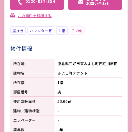
0120-037-354
お問い合わせ
この物件を印刷する
居抜き
カウンター有
１階
その他
物件情報
所在地
徳島県三好市東みよし町西庄川原田
建物名
みよし町テナント
所在階
1階
部屋番号
奥
使用部分面積
53.00㎡
建物／建物構造
-
エレベーター
-
築年数
-年