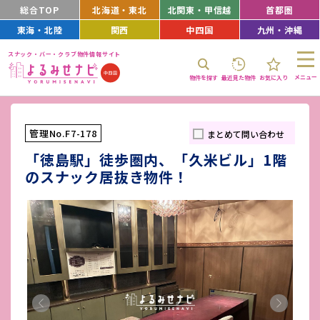
総合TOP
北海道・東北
北関東・甲信越
首都圏
東海・北陸
関西
中四国
九州・沖縄
スナック・バー・クラブ物件情報サイト
メニュー
物件を探す
最近見た物件
お気に入り
管理No.F7-178
まとめて問い合わせ
「徳島駅」徒歩圏内、「久米ビル」1階
のスナック居抜き物件！