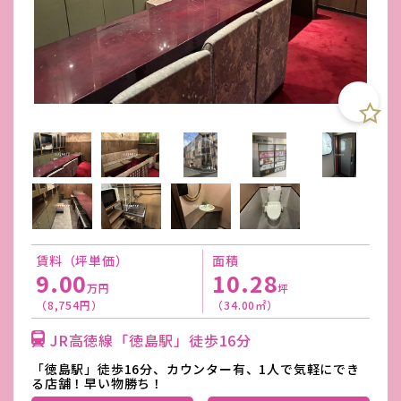
賃料（坪単価）
面積
9.00
10.28
万円
坪
（8,754円）
（34.00㎡）
JR高徳線「徳島駅」徒歩16分
「徳島駅」徒歩16分、カウンター有、1人で気軽にでき
る店舗！早い物勝ち！