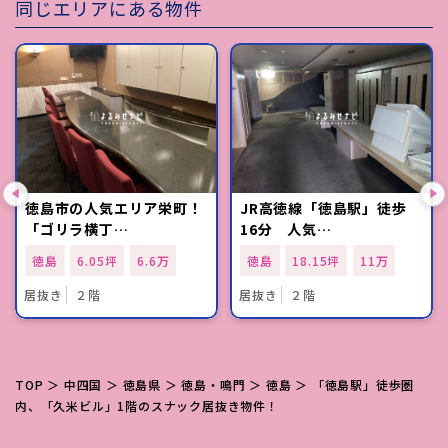
同じエリアにある物件
徳島市の人気エリア栄町！
JR高徳線「徳島駅」徒歩
「ゴリラ横丁…
16分 人気…
徳島
6.05坪
6.6万
徳島
18.15坪
11万
居抜き
２階
居抜き
２階
TOP
＞
中四国
＞
徳島県
＞
徳島・鳴門
＞
徳島
＞ 「徳島駅」徒歩圏
内、「久米ビル」1階のスナック居抜き物件！