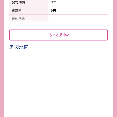
契約期間
3年
更新料
0円
解約予告
-
看板製作費
-
もっと見る
看板使用料・
-
維持管理費
周辺地図
鍵交換費
-
店舗保険加入
-
賃貸保証会社加入
必須
その他 業者指定項目
-
電気代
-
水道代
-
ガス代
-
駐車場台数
-