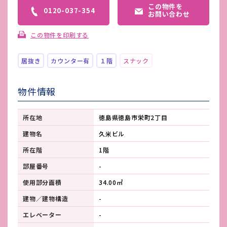
この物件を
0120-037-354
お問い合わせ
この物件を印刷する
居抜き
カウンター有
１階
スナック
物件情報
所在地
徳島県徳島市栄町2丁目
建物名
久米ビル
所在階
1階
部屋番号
-
使用部分面積
34.00㎡
建物／建物構造
-
エレベーター
-