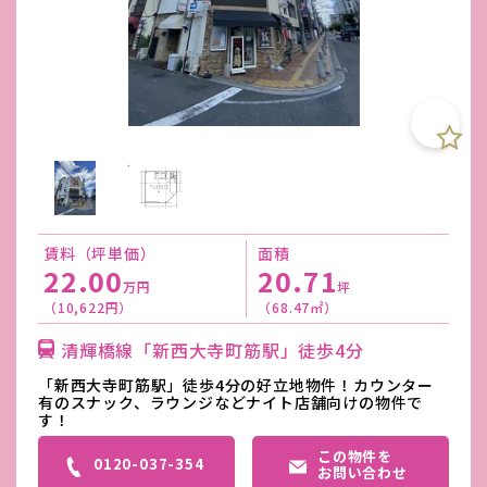
賃料（坪単価）
面積
22.00
20.71
万円
坪
（10,622円）
（68.47㎡）
清輝橋線「新西大寺町筋駅」徒歩4分
「新西大寺町筋駅」徒歩4分の好立地物件！カウンター
有のスナック、ラウンジなどナイト店舗向けの物件で
す！
この物件を
0120-037-354
お問い合わせ