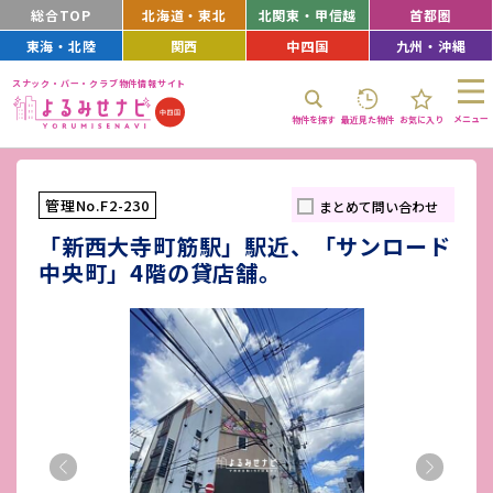
総合TOP
北海道・東北
北関東・甲信越
首都圏
東海・北陸
関西
中四国
九州・沖縄
スナック・バー・クラブ物件情報サイト
メニュー
物件を探す
最近見た物件
お気に入り
管理No.F2-230
まとめて問い合わせ
「新西大寺町筋駅」駅近、「サンロード
中央町」4階の貸店舗。