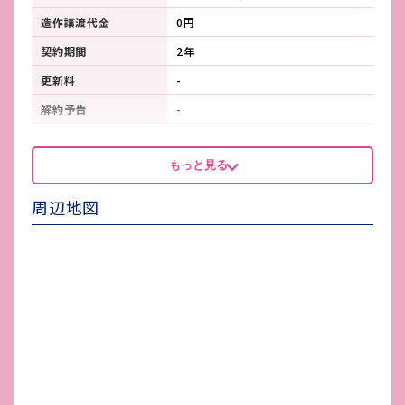
造作譲渡代金
0円
契約期間
2年
更新料
-
解約予告
-
看板製作費
-
もっと見る
看板使用料・
-
維持管理費
周辺地図
鍵交換費
-
店舗保険加入
-
賃貸保証会社加入
賃料保証等：加入要(初回保証賃料
の100%)
その他 業者指定項目
-
電気代
-
水道代
-