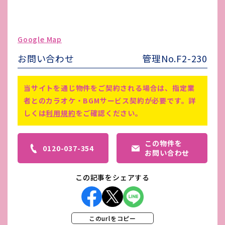
ガス代
-
駐車場台数
無し
Google Map
ゴミ処理費
-
お問い合わせ
管理No.F2-230
害虫駆除費
-
備考
角地、土日祝利用可
当サイトを通じ物件をご契約される場合は、指定業
者とのカラオケ・BGMサービス契約が必要です。詳
しくは
利用規約
をご確認ください。
この物件を
0120-037-354
お問い合わせ
この記事をシェアする
このurlをコピー