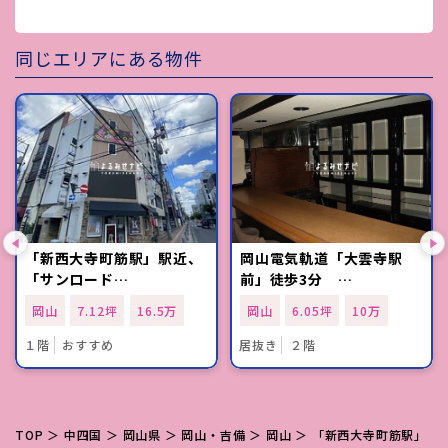
同じエリアにある物件
「新西大寺町筋駅」駅近、
岡山電気軌道「大雲寺駅
「サンロード…
前」徒歩3分 …
岡山
7.12坪
16.5万
岡山
6.05坪
10万
１階
おすすめ
居抜き
２階
TOP
＞
中四国
＞
岡山県
＞
岡山・吉備
＞
岡山
＞ 「新西大寺町筋駅」