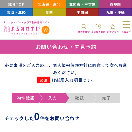
総合TOP
北海道・東北
北関東・甲信越
首都圏
東海・北陸
関西
中四国
九州・沖縄
スナック・バー・クラブ物件情報サイト
メニュー
物件を探す
最近見た物件
お気に入り
お問い合わせ・内見予約
必要事項をご入力の上、個人情報保護方針に同意して次へお進
みください。
は必須入力項目です。
物件確認
入力
確認
完了
0
チェックした
件をお問い合わせ