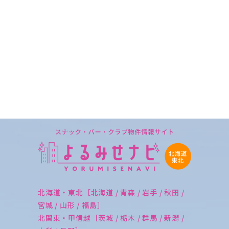
北海道・東北［北海道 / 青森 / 岩手 / 秋田 /
宮城 / 山形 / 福島］
北関東・甲信越［茨城 / 栃木 / 群馬 / 新潟 /