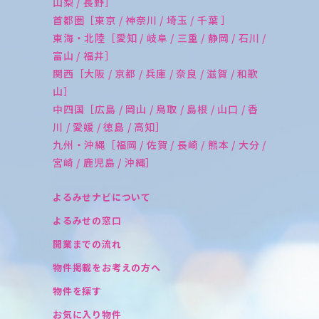
山梨 / 長野］
首都圏［東京 / 神奈川 / 埼玉 / 千葉 ］
東海・北陸［愛知 / 岐阜 / 三重 / 静岡 / 石川 /
富山 / 福井］
関西［大阪 / 京都 / 兵庫 / 奈良 / 滋賀 / 和歌
山］
中四国［広島 / 岡山 / 鳥取 / 島根 / 山口 / 香
川 / 愛媛 / 徳島 / 高知］
九州・沖縄［福岡 / 佐賀 / 長崎 / 熊本 / 大分 /
宮崎 / 鹿児島 / 沖縄］
よるみせナビについて
よるみせの窓口
開業までの流れ
物件掲載をお考えの方へ
物件を探す
お気に入り物件