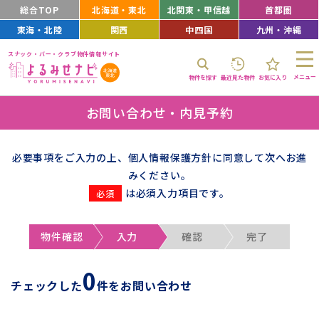
総合TOP
北海道・東北
北関東・甲信越
首都圏
東海・北陸
関西
中四国
九州・沖縄
スナック・バー・クラブ物件情報サイト
メニュー
物件を探す
最近見た物件
お気に入り
お問い合わせ・内見予約
必要事項をご入力の上、個人情報保護方針に同意して次へお進
みください。
は必須入力項目です。
物件確認
入力
確認
完了
0
チェックした
件をお問い合わせ