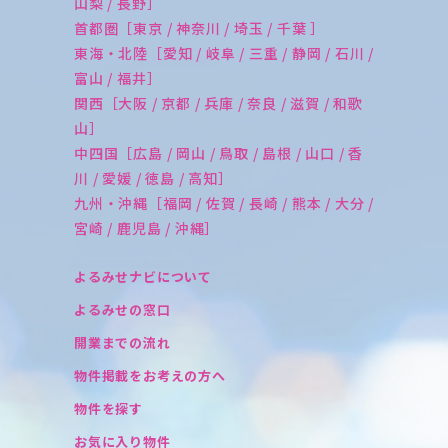
山梨 / 長野］
首都圏［東京 / 神奈川 / 埼玉 / 千葉 ］
東海・北陸［愛知 / 岐阜 / 三重 / 静岡 / 石川 /
富山 / 福井］
関西［大阪 / 京都 / 兵庫 / 奈良 / 滋賀 / 和歌
山］
中四国［広島 / 岡山 / 鳥取 / 島根 / 山口 / 香
川 / 愛媛 / 徳島 / 高知］
九州・沖縄［福岡 / 佐賀 / 長崎 / 熊本 / 大分 /
宮崎 / 鹿児島 / 沖縄］
よるみせナビについて
よるみせの窓口
開業までの流れ
物件掲載をお考えの方へ
物件を探す
お気に入り物件