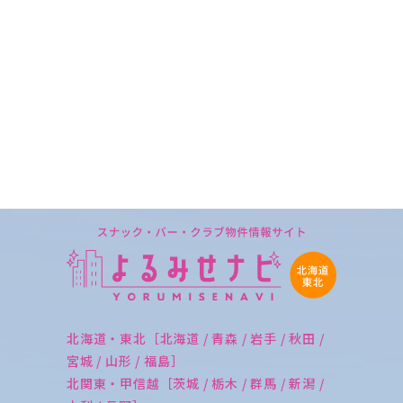
北海道・東北［北海道 / 青森 / 岩手 / 秋田 /
宮城 / 山形 / 福島］
北関東・甲信越［茨城 / 栃木 / 群馬 / 新潟 /