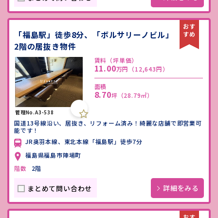
「福島駅」徒歩8分、「ボルサリーノビル」
2階の居抜き物件
賃料（坪単価）
11.00
万円
（12,643円）
面積
8.70
坪
（28.79㎡）
管理No.A3-538
国道13号線沿い、居抜き、リフォーム済み！綺麗な店舗で即営業可
能です！
JR奥羽本線、東北本線「福島駅」徒歩7分
福島県福島市陣場町
階数
2階
詳細をみる
まとめて問い合わせ