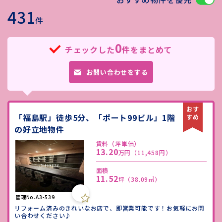
431
件
0
チェックした
件をまとめて
お問い合わせをする
「福島駅」徒歩5分、「ポート99ビル」1階
の好立地物件
賃料（坪単価）
13.20
万円
（11,458円）
面積
11.52
坪
（38.09㎡）
管理No.A3-539
リフォーム済みのきれいなお店で、即営業可能です！お気軽にお問
い合わせください♪