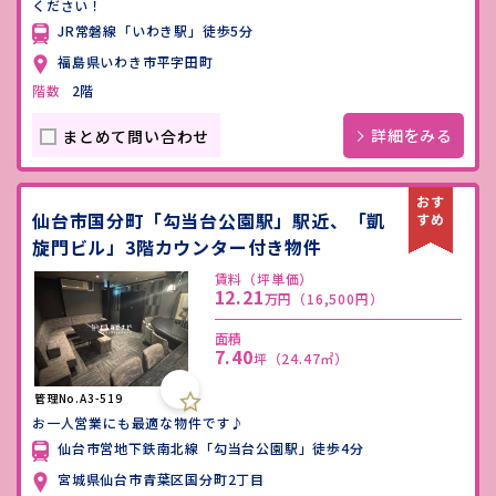
ください！
JR常磐線「いわき駅」徒歩5分
福島県いわき市平字田町
階数
2階
詳細をみる
まとめて問い合わせ
仙台市国分町「勾当台公園駅」駅近、「凱
旋門ビル」3階カウンター付き物件
賃料（坪単価）
12.21
万円
（16,500円）
面積
7.40
坪
（24.47㎡）
管理No.A3-519
お一人営業にも最適な物件です♪
仙台市営地下鉄南北線「勾当台公園駅」徒歩4分
宮城県仙台市青葉区国分町2丁目