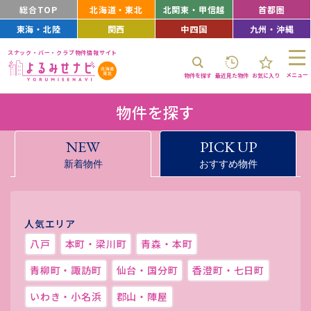
総合TOP
北海道・東北
北関東・甲信越
首都圏
東海・北陸
関西
中四国
九州・沖縄
スナック・バー・クラブ物件情報サイト
メニュー
物件を探す
最近見た物件
お気に入り
物件を探す
NEW
PICK UP
新着物件
おすすめ物件
人気エリア
八戸
本町・梁川町
青森・本町
青柳町・諏訪町
仙台・国分町
香澄町・七日町
いわき・小名浜
郡山・陣屋