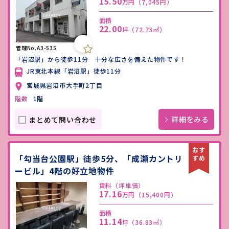
15.50
万円
（7,045円）
面積
22.00
坪
（72.73㎡）
管理No.A3-535
「岩沼駅」から徒歩11分 十分な広さを備えた物件です！
JR東北本線「岩沼駅」徒歩11分
宮城県岩沼市大手町2丁目
階数
1階
詳細をみる
まとめて問い合わせ
「勾当台公園駅」徒歩5分、「成瀬カントリ
ービル」4階の好立地物件
賃料（坪単価）
17.16
万円
（15,400円）
面積
11.14
坪
（36.83㎡）