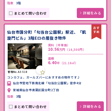
階数
3階
詳細をみる
まとめて問い合わせ
仙台市国分町「勾当台公園駅」駅近、「凱
旋門ビル」3階Eロの居抜き物件
賃料（坪単価）
10.56
万円
（16,500円）
面積
6.40
坪
（21.16㎡）
管理No.A3-518
コンカフェ、ガールズバーにおすすめの物件です♪
仙台市営地下鉄南北線「勾当台公園駅」徒歩4分
宮城県仙台市青葉区国分町2丁目
階数
3階
詳細をみる
まとめて問い合わせ