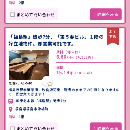
階数
2階
詳細をみる
まとめて問い合わせ
「福島駅」徒歩7分、「第５寿ビル」１階の
好立地物件。即営業可能です。
賃料（坪単価）
6.60
万円
（4,359円）
面積
15.14
坪
（50.08㎡）
管理No.A3-540
福島市駅前繁華街 飲食店可能 現況のままでの引渡となりますの
で、即営業できます！
JR東北本線「福島駅」徒歩7分
福島県福島市陣場町
階数
1階
詳細をみる
まとめて問い合わせ