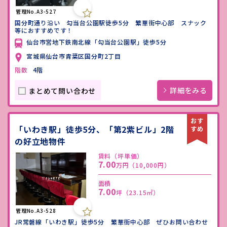
管理No.A3-527
国分町通り沿い 勾当台公園駅徒歩5分 繁華街中心部 スナック
等におすすめです！
仙台市営地下鉄南北線「勾当台公園駅」徒歩5分
宮城県仙台市青葉区国分町2丁目
階数
4階
詳細をみる
まとめて問い合わせ
「いわき駅」徒歩5分、「第2紫ビル」2階
の好立地物件
賃料（坪単価）
7.00
万円
（10,000円）
面積
7.00
坪
（23.15㎡）
管理No.A3-528
JR常磐線「いわき駅」徒歩5分 繁華街中心部 ぜひお問い合わせ