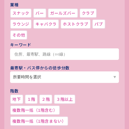
業種
スナック
バー
ガールズバー
クラブ
ラウンジ
キャバクラ
ホストクラブ
パブ
その他
キーワード
最寄駅・バス停からの徒歩分数
階数
地下
１階
２階
３階以上
複数階一括（1階含む）
複数階一括（1階含まない）