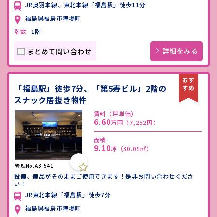
JR奥羽本線、東北本線「福島駅」徒歩11分
福島県福島市陣場町
階数
1階
詳細をみる
まとめて問い合わせ
「福島駅」徒歩7分、「第5寿ビル」2階の
スナック居抜き物件
賃料（坪単価）
6.60
万円
（7,252円）
面積
9.10
坪
（30.09㎡）
管理No.A3-541
設備、備品がそのままご使用できます！是非お問い合わせくださ
い！
JR東北本線「福島駅」徒歩7分
福島県福島市陣場町