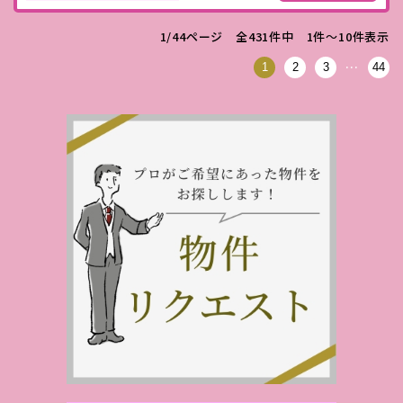
1/44ページ 全431件中 1件〜10件表示
…
1
2
3
44