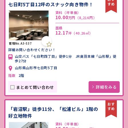
七日町5丁目12坪のスナック向き物件！
賃料（坪単価）
10.00
万円
（8,216円）
面積
12.17
坪
（40.26㎡）
管理No.A3-537
詳細お問い合わせください！
山交バス「七日町四丁目」徒歩1分 JR奥羽本線「山形駅」徒
歩27分
山形県山形市七日町5丁目
階数
2階
詳細をみる
まとめて問い合わせ
「岩沼駅」徒歩11分、「松浦ビル」1階の
好立地物件
賃料（坪単価）