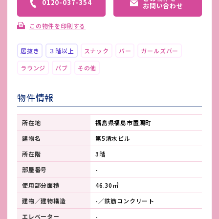
0120-037-354
お問い合わせ
この物件を印刷する
居抜き
３階以上
スナック
バー
ガールズバー
ラウンジ
パブ
その他
物件情報
所在地
福島県福島市置賜町
建物名
第5清水ビル
所在階
3階
部屋番号
-
使用部分面積
46.30㎡
建物／建物構造
-／鉄筋コンクリート
エレベーター
-