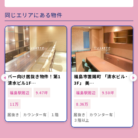
同じエリアにある物件
バー向け居抜き物件！第1
福島市置賜町 「清水ビル･
清水ビル1F…
3F」 美…
福島駅周辺
9.47坪
福島駅周辺
9.50坪
11万
8.36万
居抜き
カウンター有
１階
居抜き
カウンター有
３階以上