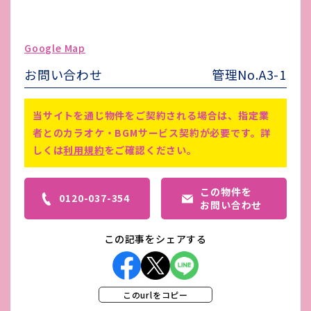
駐車場台数
無し
ゴミ処理費
賃料に込み
Google Map
害虫駆除費
賃料に込み
お問い合わせ
管理No.A3-1
現況引渡(エアコンは応相談)
備考
鍵交換代やその他費用がかかる場合
当サイトを通じ物件をご契約される場合は、指定業
がございます。
者とのカラオケ・BGMサービス契約が必要です。詳
しくは
利用規約
をご確認ください。
この物件を
0120-037-354
お問い合わせ
この記事をシェアする
このurlをコピー