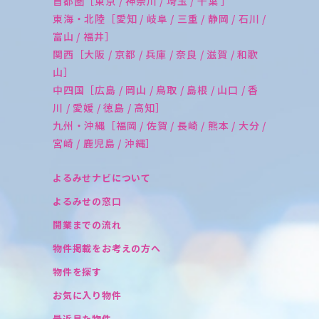
首都圏［東京 / 神奈川 / 埼玉 / 千葉 ］
東海・北陸［愛知 / 岐阜 / 三重 / 静岡 / 石川 /
富山 / 福井］
関西［大阪 / 京都 / 兵庫 / 奈良 / 滋賀 / 和歌
山］
中四国［広島 / 岡山 / 鳥取 / 島根 / 山口 / 香
川 / 愛媛 / 徳島 / 高知］
九州・沖縄［福岡 / 佐賀 / 長崎 / 熊本 / 大分 /
宮崎 / 鹿児島 / 沖縄］
よるみせナビについて
よるみせの窓口
開業までの流れ
物件掲載をお考えの方へ
物件を探す
お気に入り物件
最近見た物件