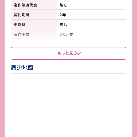
造作譲渡代金
無し
契約期間
2年
更新料
無し
解約予告
3カ月前
看板製作費
自己負担
もっと見る
看板使用料・
自己負担
維持管理費
周辺地図
鍵交換費
無し（交換時自己負担）
店舗保険加入
要確認
賃貸保証会社加入
要確認
その他 業者指定項目
-
電気代
大家より請求
水道代
契約者により契約
ガス代
契約者により契約