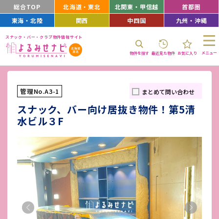
総合TOP
北海道・東北
北関東・甲信越
首都圏
東海・北陸
関西
中四国
九州・沖縄
スナック・バー・クラブ物件情報サイト
メニュー
物件を探す
最近見た物件
お気に入り
管理No.A3-1
まとめて問い合わせ
スナック、バー向け居抜き物件！第5清
水ビル３F