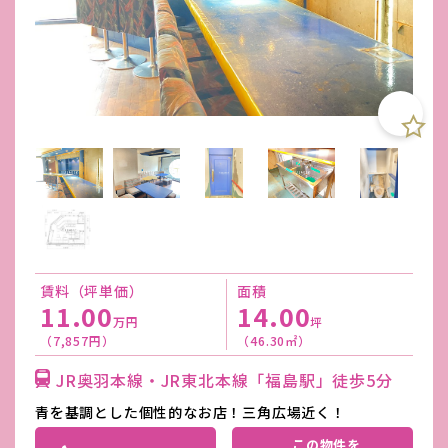
賃料（坪単価）
面積
11.00
14.00
万円
坪
（7,857円）
（46.30㎡）
JR奥羽本線・JR東北本線「福島駅」徒歩5分
青を基調とした個性的なお店！三角広場近く！
この物件を