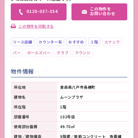
この物件を
0120-037-354
お問い合わせ
この物件を印刷する
リース店舗
カウンター有
おすすめ
１階
スナック
バー
ガールズバー
クラブ
ラウンジ
物件情報
所在地
青森県八戸市長横町
建物名
ムーンプラザ
所在階
1階
部屋番号
102号店
使用部分面積
49.70㎡
建物／建物構造
9階建／鉄筋コンクリート 免震構