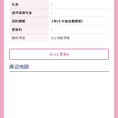
礼金
-
造作譲渡代金
-
契約期間
2年(その後自動更新)
更新料
-
解約予告
6ヵ月前予告
看板製作費
約45,000円(館内6カ所)
もっと見る
看板使用料・
-
維持管理費
周辺地図
鍵交換費
-
店舗保険加入
必須
賃貸保証会社加入
利用可
その他 業者指定項目
-
電気代
区画ごとのメーター有
水道代
区画ごとのメーター有