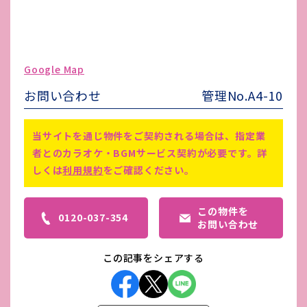
ガス代
契約者により契約
駐車場台数
無し
ゴミ処理費
共益費に含む
Google Map
害虫駆除費
共益費より年2回実施
お問い合わせ
管理No.A4-10
備考
スタッフ4～5名で営業可能です。
当サイトを通じ物件をご契約される場合は、指定業
者とのカラオケ・BGMサービス契約が必要です。詳
しくは
利用規約
をご確認ください。
この物件を
0120-037-354
お問い合わせ
この記事をシェアする