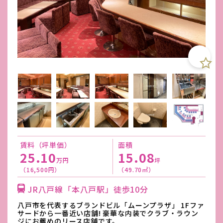
賃料（坪単価）
面積
25.10
15.08
万円
坪
（16,500円）
（49.70㎡）
JR八戸線「本八戸駅」徒歩10分
八戸市を代表するブランドビル「ムーンプラザ」 1Fファ
サードから一番近い店舗! 豪華な内装でクラブ・ラウン
ジにお薦めのリース店舗です。