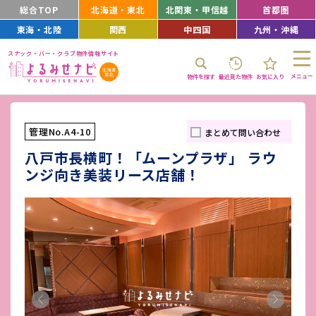
総合TOP
北海道・東北
北関東・甲信越
首都圏
東海・北陸
関西
中四国
九州・沖縄
スナック・バー・クラブ物件情報サイト
メニュー
物件を探す
最近見た物件
お気に入り
管理No.A4-10
まとめて問い合わせ
八戸市長横町！「ムーンプラザ」 ラウ
ンジ向き美装リース店舗！