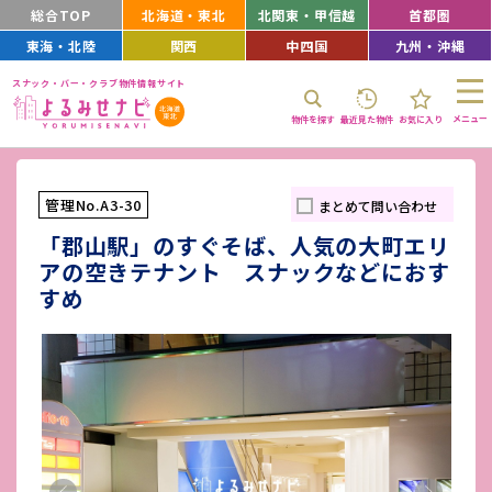
総合TOP
北海道・東北
北関東・甲信越
首都圏
東海・北陸
関西
中四国
九州・沖縄
スナック・バー・クラブ物件情報サイト
メニュー
物件を探す
最近見た物件
お気に入り
管理No.A3-30
まとめて問い合わせ
「郡山駅」のすぐそば、人気の大町エリ
アの空きテナント スナックなどにおす
すめ