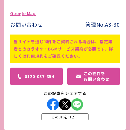
ゴミ処理費
-
Google Map
害虫駆除費
-
お問い合わせ
管理No.A3-30
備考
物件No16-302
当サイトを通じ物件をご契約される場合は、指定業
者とのカラオケ・BGMサービス契約が必要です。詳
しくは
利用規約
をご確認ください。
この物件を
0120-037-354
お問い合わせ
この記事をシェアする
このurlをコピー