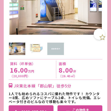
賃料（坪単価）
面積
16.00
8.00
万円
坪
（20,000円）
（26.40㎡）
JR東北本線「郡山駅」徒歩5分
1人でも始められるコスパに優れた物件です！ カウンタ
ー8席、広めソファにテーブル2卓、トイレも完備。エレ
ベータ付きのビルなので移動も楽々です。
この物件を