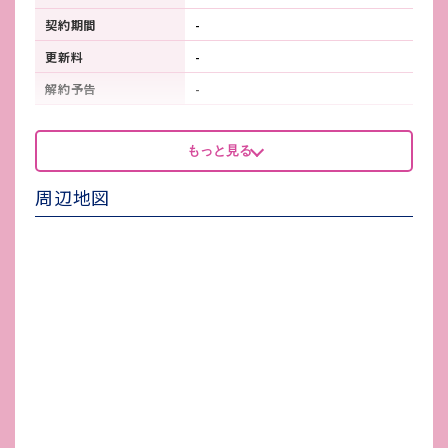
契約期間
-
更新料
-
解約予告
-
看板製作費
別途ご負担
もっと見る
看板使用料・
-
維持管理費
周辺地図
鍵交換費
-
店舗保険加入
別途ご負担
賃貸保証会社加入
-
その他 業者指定項目
-
電気代
-
水道代
-
ガス代
-
駐車場台数
-