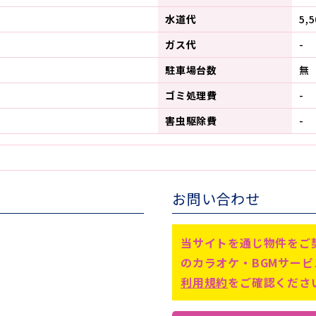
水道代
5,
ガス代
-
駐車場台数
無
ゴミ処理費
-
害虫駆除費
-
お問い合わせ
当サイトを通じ物件をご
のカラオケ・BGMサー
利用規約
をご確認くださ