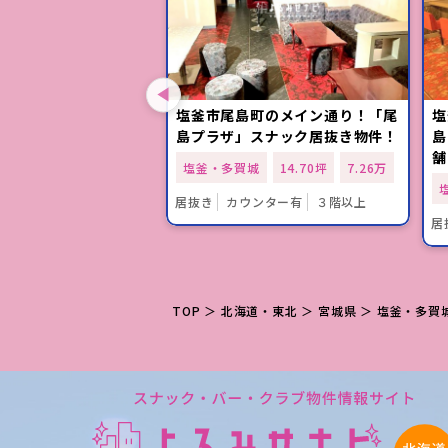
塩釜駅」徒歩3分！美
塩釜市尾島町のメイン通り！「尾
塩
ンジ向き居抜き店舗！
島プラザ」スナック居抜き物件！
島
舗
城
8.90坪
6.6万
塩釜・多賀城
14.70坪
7.26万
ンター有
２階
居抜き
カウンター有
３階以上
居
TOP
＞
北海道・東北
＞
宮城県
＞
塩釜・多賀