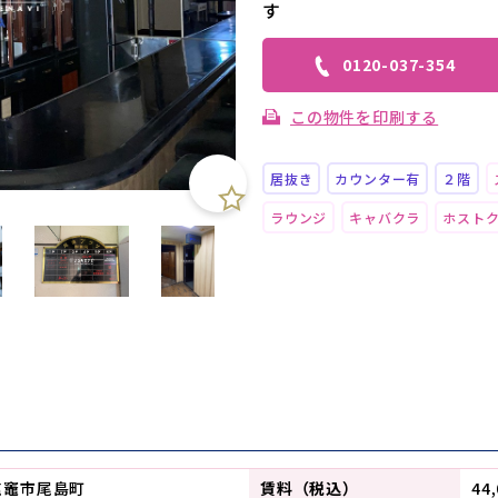
す
0120-037-354
この物件を印刷する
居抜き
カウンター有
２階
ラウンジ
キャバクラ
ホスト
塩竈市尾島町
賃料（税込）
44