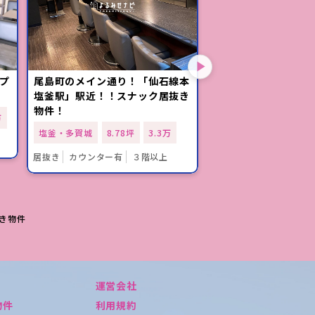
プ
尾島町のメイン通り！「仙石線本
JR仙石線「本塩釜
塩釜駅」駅近！！スナック居抜き
尾島町のメイン通り
物件！
済みの1階 スナッ
万
塩釜・多賀城
8.78坪
3.3万
塩釜・多賀城
14.70
居抜き
カウンター有
３階以上
居抜き
カウンター有
き物件
運営会社
物件
利用規約