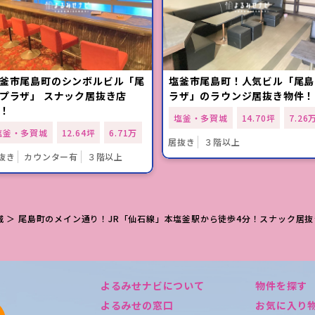
釜市尾島町のシンボルビル「尾
塩釜市尾島町！人気ビル「尾島
プラザ」 スナック居抜き店
ラザ」のラウンジ居抜き物件！
！
塩釜・多賀城
14.70坪
7.26
塩釜・多賀城
12.64坪
6.71万
居抜き
３階以上
抜き
カウンター有
３階以上
城
＞ 尾島町のメイン通り！JR「仙石線」本塩釜駅から徒歩4分！スナック居抜
よるみせナビについて
物件を探す
よるみせの窓口
お気に入り