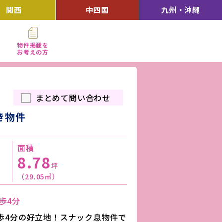
関西
中四国
九州・沖縄
物件掲載を
お考えの方
まとめて問い合わせ
き物件
面積
8.78
坪
（29.05㎡）
歩4分
歩4分の好立地！スナック息物件で