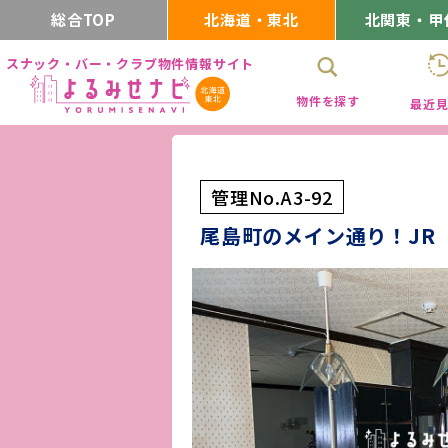
総合TOP
北海道・東北
北関東・甲
スナック・バー・クラブ物件情報サイト
物件を探す
最近
管理No.A3-92
尾島町のメイン通り！JR