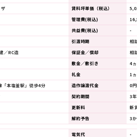
ラザ
賃料坪単価（税込）
5,
管理費(税込)
16
共益費(税込)
-
引渡時期
相
建／RC造
保証金／償却
相
敷金／敷引き
4
礼金
1ヵ
線「本塩釜駅」徒歩4分
造作譲渡代金
0円
ク
契約期間
3年
更新料
新
解約予告
3
電気代
-