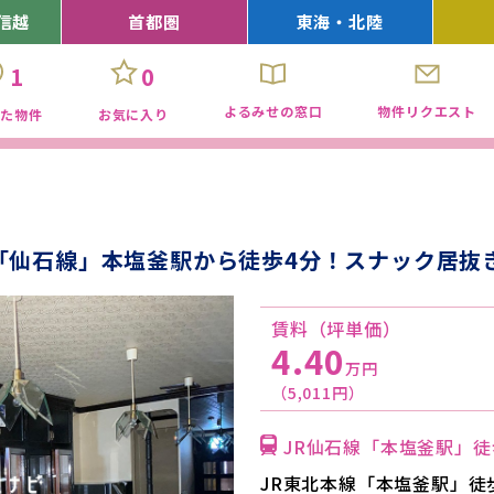
信越
首都圏
東海・北陸
1
0
よるみせの窓口
物件リクエスト
見た物件
お気に入り
「仙石線」本塩釜駅から徒歩4分！スナック居抜
賃料（坪単価）
4.40
万円
（5,011円）
JR仙石線「本塩釜駅」徒
JR東北本線「本塩釜駅」徒