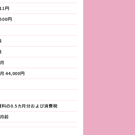
011円
,500円
談
談
ヵ月
月 44,000円
賃料の0.5カ月分および消費税
か月前