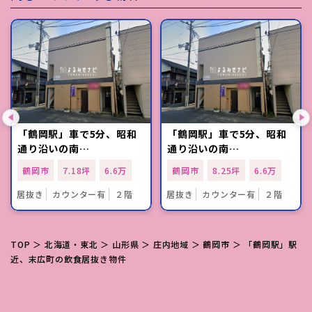
「鶴岡駅」車で5分、昭和
「鶴岡駅」車で5分、昭和
通り沿いの南…
通り沿いの南…
鶴岡市
7.18坪
6.6万
鶴岡市
8.25坪
6.6万
居抜き
カウンター有
２階
居抜き
カウンター有
２階
TOP
＞
北海道・東北
＞
山形県
＞
庄内地域
＞
鶴岡市
＞ 「鶴岡駅」駅
近、末広町の飲食居抜き物件