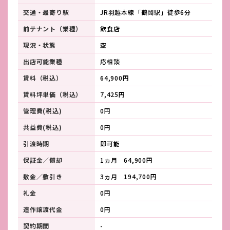
交通・最寄り駅
JR羽越本線「鶴岡駅」徒歩6分
前テナント（業種）
飲食店
現況・状態
空
出店可能業種
応相談
賃料（税込）
64,900円
賃料坪単価（税込）
7,425円
管理費(税込)
0円
共益費(税込)
0円
引渡時期
即可能
保証金／償却
1ヵ月 64,900円
敷金／敷引き
3ヵ月 194,700円
礼金
0円
造作譲渡代金
0円
契約期間
-