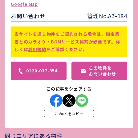
Google Map
害虫駆除費
-
お問い合わせ
管理No.A3-184
仲介手数料賃料1.1ヵ月分有(借主負
備考
担)
当サイトを通じ物件をご契約される場合は、指定業
入口の看板使用可
者とのカラオケ・BGMサービス契約が必要です。詳
しくは
利用規約
をご確認ください。
この物件を
0120-037-354
お問い合わせ
この記事をシェアする
このurlをコピー
同じエリアにある物件