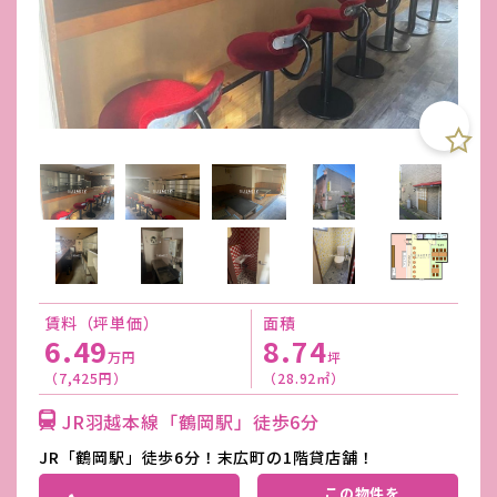
賃料（坪単価）
面積
6.49
8.74
万円
坪
（7,425円）
（28.92㎡）
JR羽越本線「鶴岡駅」徒歩6分
JR「鶴岡駅」徒歩6分！末広町の1階貸店舗！
この物件を