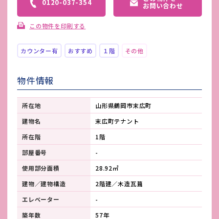
0120-037-354
お問い合わせ
この物件を印刷する
カウンター有
おすすめ
１階
その他
物件情報
所在地
山形県鶴岡市末広町
建物名
末広町テナント
所在階
1階
部屋番号
-
使用部分面積
28.92㎡
建物／建物構造
2階建／木造瓦葺
エレベーター
-
築年数
57年