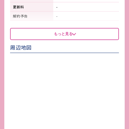
更新料
-
解約予告
-
看板製作費
-
もっと見る
看板使用料・
-
維持管理費
周辺地図
鍵交換費
-
店舗保険加入
借家人賠償保険要加入
賃貸保証会社加入
必須
その他 業者指定項目
-
電気代
-
水道代
-
ガス代
-
駐車場台数
-
ゴミ処理費
-