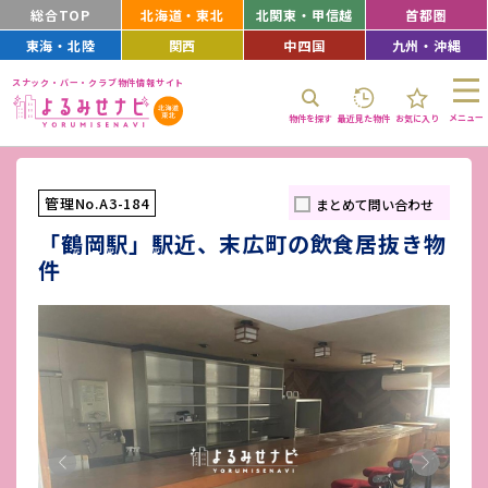
総合TOP
北海道・東北
北関東・甲信越
首都圏
東海・北陸
関西
中四国
九州・沖縄
スナック・バー・クラブ物件情報サイト
メニュー
物件を探す
最近見た物件
お気に入り
管理No.A3-184
まとめて問い合わせ
「鶴岡駅」駅近、末広町の飲食居抜き物
件