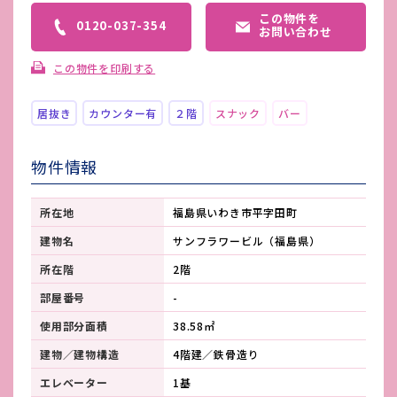
この物件を
0120-037-354
お問い合わせ
この物件を印刷する
居抜き
カウンター有
２階
スナック
バー
物件情報
所在地
福島県いわき市平字田町
建物名
サンフラワービル（福島県）
所在階
2階
部屋番号
-
使用部分面積
38.58㎡
建物／建物構造
4階建／鉄骨造り
エレベーター
1基