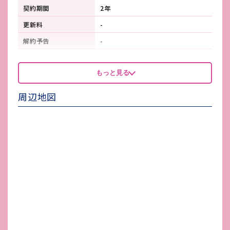
契約期間
2年
更新料
-
解約予告
-
看板製作費
-
もっと見る
看板使用料・
-
維持管理費
周辺地図
鍵交換費
-
店舗保険加入
必須
賃貸保証会社加入
必須：賃料100％
その他 業者指定項目
-
電気代
-
水道代
貸主が検針
ガス代
-
駐車場台数
無し