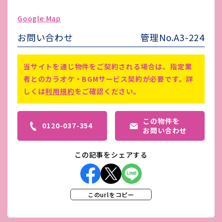
ゴミ処理費
-
Google Map
害虫駆除費
-
お問い合わせ
管理No.A3-224
エアコンは入居者設置(業務用エア
コンの為、動力契約)
備考
当サイトを通じ物件をご契約される場合は、指定業
改装による消防設備等追加分につい
者とのカラオケ・BGMサービス契約が必要です。詳
ては入居者負担
しくは
利用規約
をご確認ください。
この物件を
0120-037-354
お問い合わせ
この記事をシェアする
このurlをコピー