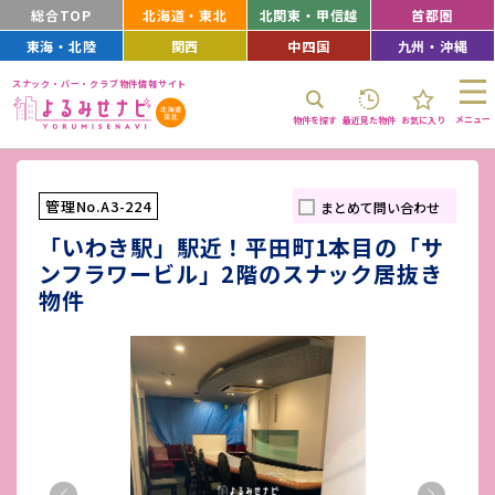
総合TOP
北海道・東北
北関東・甲信越
首都圏
東海・北陸
関西
中四国
九州・沖縄
スナック・バー・クラブ物件情報サイト
メニュー
物件を探す
最近見た物件
お気に入り
管理No.A3-224
まとめて問い合わせ
「いわき駅」駅近！平田町1本目の「サ
ンフラワービル」2階のスナック居抜き
物件