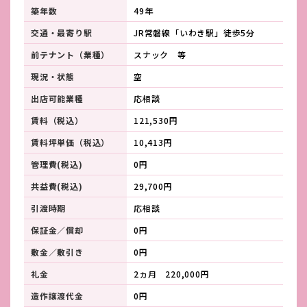
築年数
49年
交通・最寄り駅
JR常磐線「いわき駅」徒歩5分
前テナント（業種）
スナック 等
現況・状態
空
出店可能業種
応相談
賃料（税込）
121,530円
賃料坪単価（税込）
10,413円
管理費(税込)
0円
共益費(税込)
29,700円
引渡時期
応相談
保証金／償却
0円
敷金／敷引き
0円
礼金
2ヵ月 220,000円
造作譲渡代金
0円