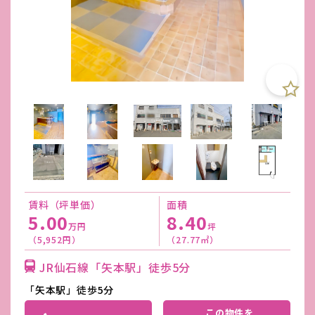
賃料（坪単価）
面積
5.00
8.40
万円
坪
（5,952円）
（27.77㎡）
JR仙石線「矢本駅」徒歩5分
「矢本駅」徒歩5分
この物件を