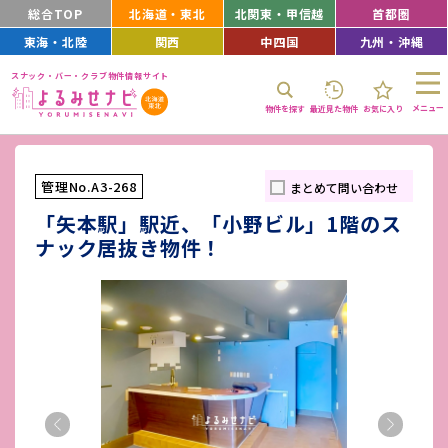
総合TOP
北海道・東北
北関東・甲信越
首都圏
東海・北陸
関西
中四国
九州・沖縄
スナック・バー・クラブ物件情報サイト
メニュー
物件を探す
最近見た物件
お気に入り
管理No.A3-268
まとめて問い合わせ
「矢本駅」駅近、「小野ビル」1階のス
ナック居抜き物件！