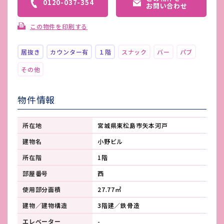
0120-037-354
お問い合わせ
この物件を印刷する
居抜き
カウンター有
１階
スナック
バー
パブ
その他
物件情報
所在地
宮城県東松島市矢本河戸
建物名
小野ビル
所在階
1階
部屋番号
西
使用部分面積
27.77㎡
建物／建物構造
3階建／鉄骨造
エレベーター
-