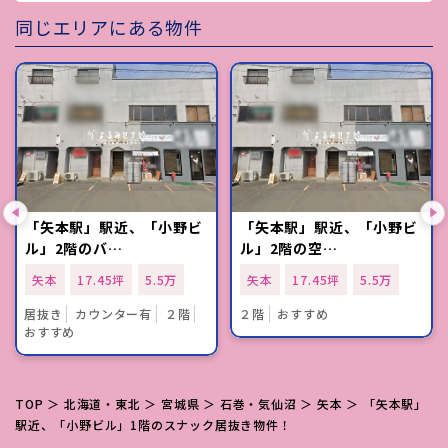
同じエリアにある物件
「矢本駅」駅近、「小野ビ
「矢本駅」駅近、「小野ビ
ル」2階のバ…
ル」2階の空…
矢本
17.45坪
5.5万
矢本
17.45坪
5.5万
居抜き
カウンター有
２階
２階
おすすめ
おすすめ
TOP
＞
北海道・東北
＞
宮城県
＞
石巻・気仙沼
＞
矢本
＞ 「矢本駅」
駅近、「小野ビル」1階のスナック居抜き物件！