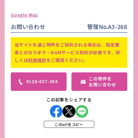
駐車場台数
有り/空1台(0円)
Google Map
ゴミ処理費
-
お問い合わせ
管理No.A3-268
害虫駆除費
-
仲介手数料あり、初期費用分割可
備考
当サイトを通じ物件をご契約される場合は、指定業
(審査あり)
者とのカラオケ・BGMサービス契約が必要です。詳
しくは
利用規約
をご確認ください。
この物件を
0120-037-354
お問い合わせ
この記事をシェアする
このurlをコピー