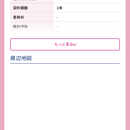
契約期間
2年
更新料
-
解約予告
-
看板製作費
-
もっと見る
看板使用料・
-
維持管理費
周辺地図
鍵交換費
-
店舗保険加入
有り
賃貸保証会社加入
必須/初回80,000円：年間20,000
円
その他 業者指定項目
賃貸保証会社：アーク賃貸保証
電気代
-
水道代
私設水道
ガス代
-