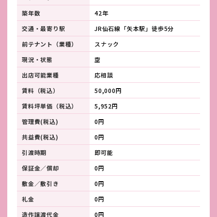
築年数
42年
交通・最寄り駅
JR仙石線「矢本駅」徒歩5分
前テナント（業種）
スナック
現況・状態
空
出店可能業種
応相談
賃料（税込）
50,000円
賃料坪単価（税込）
5,952円
管理費(税込)
0円
共益費(税込)
0円
引渡時期
即可能
保証金／償却
0円
敷金／敷引き
0円
礼金
0円
造作譲渡代金
0円