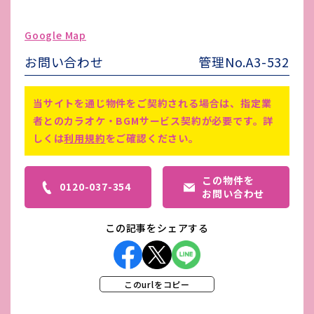
駐車場台数
無し
ゴミ処理費
-
Google Map
害虫駆除費
-
お問い合わせ
管理No.A3-532
備考
仲介手数料賃料1ヵ月分+消費税
当サイトを通じ物件をご契約される場合は、指定業
者とのカラオケ・BGMサービス契約が必要です。詳
しくは
利用規約
をご確認ください。
この物件を
0120-037-354
お問い合わせ
この記事をシェアする
このurlをコピー