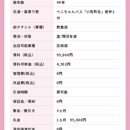
築年数
49年
交通・最寄り駅
ベニちゃんバス「小性町北」徒歩2
分
前テナント（業種）
飲食店
現況・状態
空/現況有姿
出店可能業種
応相談
賃料（税込）
95,000円
賃料坪単価（税込）
4,302円
管理費(税込)
0円
共益費(税込)
0円
引渡時期
即可能
保証金／償却
0円
敷金／敷引き
3ヵ月
礼金
1ヵ月 95,000円
造作譲渡代金
0円