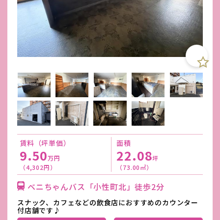
賃料（坪単価）
面積
9.50
22.08
万円
坪
（4,302円）
（73.00㎡）
ベニちゃんバス「小性町北」徒歩2分
スナック、カフェなどの飲食店におすすめのカウンター
付店舗です♪