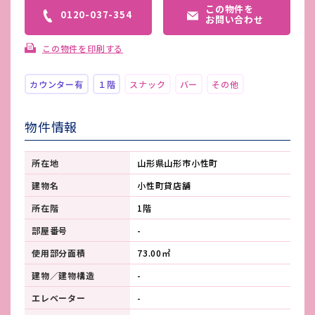
この物件を
0120-037-354
お問い合わせ
この物件を印刷する
カウンター有
１階
スナック
バー
その他
物件情報
所在地
山形県山形市小性町
建物名
小性町貸店舗
所在階
1階
部屋番号
-
使用部分面積
73.00㎡
建物／建物構造
-
エレベーター
-