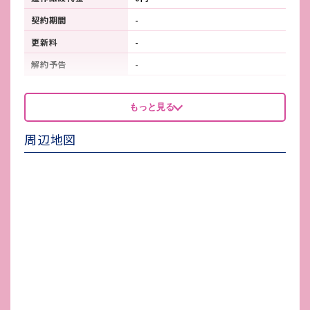
契約期間
-
更新料
-
解約予告
-
看板製作費
-
もっと見る
看板使用料・
-
維持管理費
周辺地図
鍵交換費
-
店舗保険加入
要確認
賃貸保証会社加入
要確認
その他 業者指定項目
-
電気代
-
水道代
-
ガス代
-