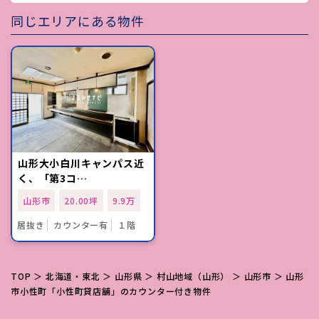
同じエリアにある物件
山形大小白川キャンパス近
く、「第3コ…
山形市
20.00坪
9.9万
居抜き
カウンター有
１階
TOP
＞
北海道・東北
＞
山形県
＞
村山地域（山形）
＞
山形市
＞ 山形
市小性町「小性町貸店舗」のカウンター付き物件