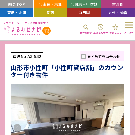
総合TOP
北海道・東北
北関東・甲信越
首都圏
東海・北陸
関西
中四国
九州・沖縄
スナック・バー・クラブ物件情報サイト
メニュー
物件を探す
最近見た物件
お気に入り
管理No.A3-532
まとめて問い合わせ
山形市小性町「小性町貸店舗」のカウン
ター付き物件