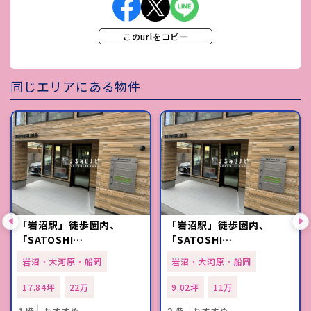
このurlをコピー
同じエリアにある物件
「岩沼駅」徒歩圏内、
「岩沼駅」徒歩圏内、
「SATOSHI…
「SATOSHI…
岩沼・大河原・船岡
岩沼・大河原・船岡
17.84坪
22万
9.02坪
11万
１階
おすすめ
２階
おすすめ