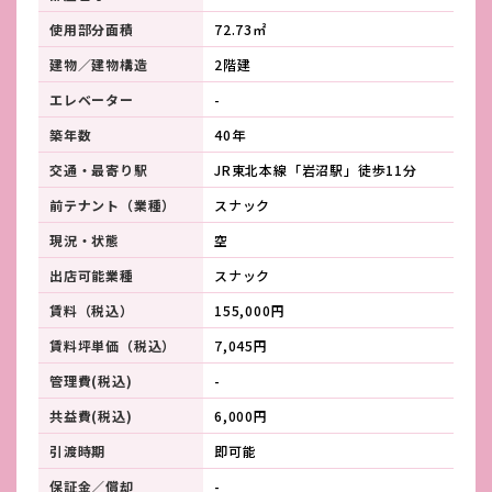
使用部分面積
72.73㎡
建物／建物構造
2階建
エレベーター
-
築年数
40年
交通・最寄り駅
JR東北本線「岩沼駅」徒歩11分
前テナント（業種）
スナック
現況・状態
空
出店可能業種
スナック
賃料（税込）
155,000円
賃料坪単価（税込）
7,045円
管理費(税込)
-
共益費(税込)
6,000円
引渡時期
即可能
保証金／償却
-