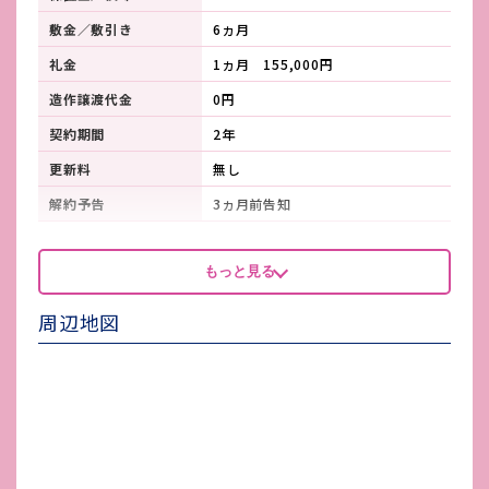
敷金／敷引き
6ヵ月
礼金
1ヵ月 155,000円
造作譲渡代金
0円
契約期間
2年
更新料
無し
解約予告
3ヵ月前告知
看板製作費
-
もっと見る
看板使用料・
-
維持管理費
周辺地図
鍵交換費
-
店舗保険加入
必須
賃貸保証会社加入
必須
その他 業者指定項目
-
電気代
-