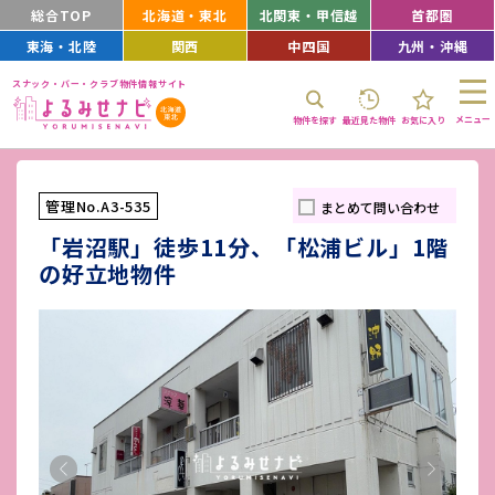
総合TOP
北海道・東北
北関東・甲信越
首都圏
東海・北陸
関西
中四国
九州・沖縄
スナック・バー・クラブ物件情報サイト
メニュー
物件を探す
最近見た物件
お気に入り
管理No.A3-535
まとめて問い合わせ
「岩沼駅」徒歩11分、「松浦ビル」1階
の好立地物件