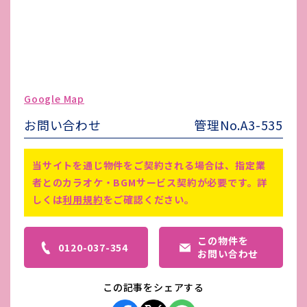
水道代
-
ガス代
-
駐車場台数
無し
ゴミ処理費
-
Google Map
害虫駆除費
-
お問い合わせ
管理No.A3-535
空調設備は、借主様にてご設置をお
備考
願いいたします。
当サイトを通じ物件をご契約される場合は、指定業
者とのカラオケ・BGMサービス契約が必要です。詳
しくは
利用規約
をご確認ください。
この物件を
0120-037-354
お問い合わせ
この記事をシェアする