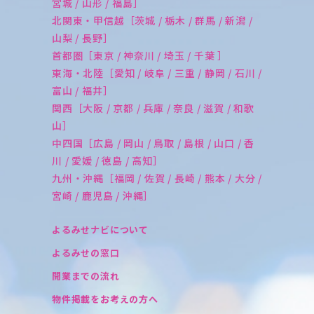
宮城 / 山形 / 福島］
北関東・甲信越［茨城 / 栃木 / 群馬 / 新潟 /
山梨 / 長野］
首都圏［東京 / 神奈川 / 埼玉 / 千葉 ］
東海・北陸［愛知 / 岐阜 / 三重 / 静岡 / 石川 /
富山 / 福井］
関西［大阪 / 京都 / 兵庫 / 奈良 / 滋賀 / 和歌
山］
中四国［広島 / 岡山 / 鳥取 / 島根 / 山口 / 香
川 / 愛媛 / 徳島 / 高知］
九州・沖縄［福岡 / 佐賀 / 長崎 / 熊本 / 大分 /
宮崎 / 鹿児島 / 沖縄］
よるみせナビについて
よるみせの窓口
開業までの流れ
物件掲載をお考えの方へ