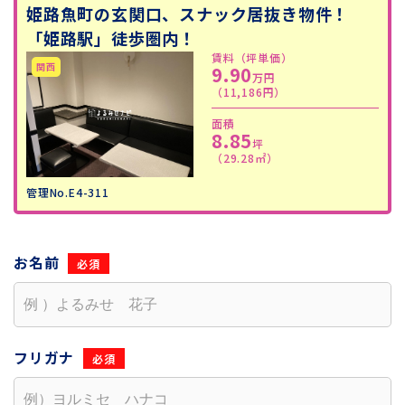
姫路魚町の玄関口、スナック居抜き物件！
「姫路駅」徒歩圏内！
賃料（坪単価）
9.90
万円
（11,186円）
面積
8.85
坪
（29.28㎡）
管理No.E4-311
お名前
フリガナ