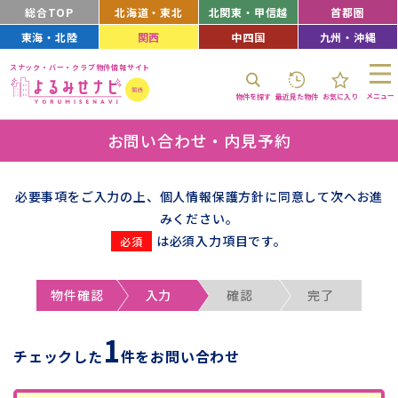
総合TOP
北海道・東北
北関東・甲信越
首都圏
東海・北陸
関西
中四国
九州・沖縄
スナック・バー・クラブ物件情報サイト
メニュー
物件を探す
最近見た物件
お気に入り
お問い合わせ・内見予約
必要事項をご入力の上、個人情報保護方針に同意して次へお進
みください。
は必須入力項目です。
物件確認
入力
確認
完了
1
チェックした
件をお問い合わせ