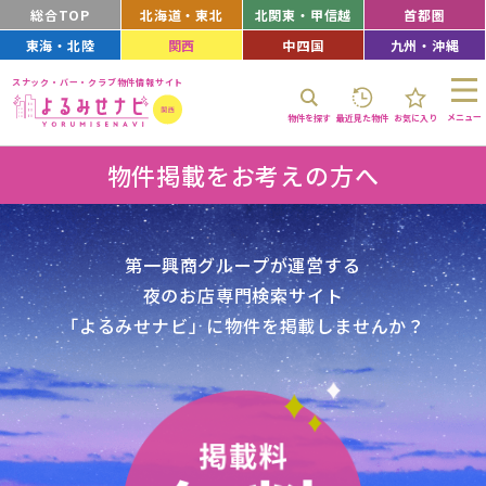
総合TOP
北海道・東北
北関東・甲信越
首都圏
東海・北陸
関西
中四国
九州・沖縄
スナック・バー・クラブ物件情報サイト
メニュー
物件を探す
最近見た物件
お気に入り
物件掲載をお考えの方へ
第一興商グループが運営する
夜のお店専門検索サイト
「よるみせナビ」に物件を掲載しませんか？