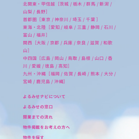
北関東・甲信越［茨城 / 栃木 / 群馬 / 新潟 /
山梨 / 長野］
首都圏［東京 / 神奈川 / 埼玉 / 千葉 ］
東海・北陸［愛知 / 岐阜 / 三重 / 静岡 / 石川 /
富山 / 福井］
関西［大阪 / 京都 / 兵庫 / 奈良 / 滋賀 / 和歌
山］
中四国［広島 / 岡山 / 鳥取 / 島根 / 山口 / 香
川 / 愛媛 / 徳島 / 高知］
九州・沖縄［福岡 / 佐賀 / 長崎 / 熊本 / 大分 /
宮崎 / 鹿児島 / 沖縄］
よるみせナビについて
よるみせの窓口
開業までの流れ
物件掲載をお考えの方へ
物件を探す