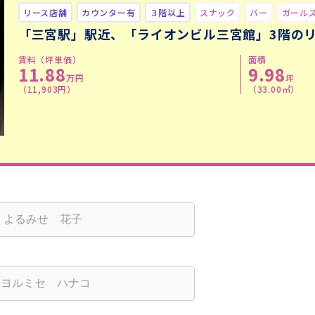
リース店舗
カウンター有
３階以上
スナック
バー
ガール
「三宮駅」駅近、「ライオンビル三宮館」3階の
賃料（坪単価）
面積
11.88
9.98
万円
坪
（11,903円）
（33.00㎡）