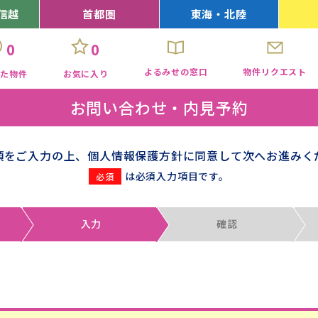
信越
首都圏
東海・北陸
0
0
よるみせの窓口
物件リクエスト
見た物件
お気に入り
お問い合わせ・内見予約
項をご入力の上、個人情報保護方針に同意して次へお進みく
は必須入力項目です。
入力
確認