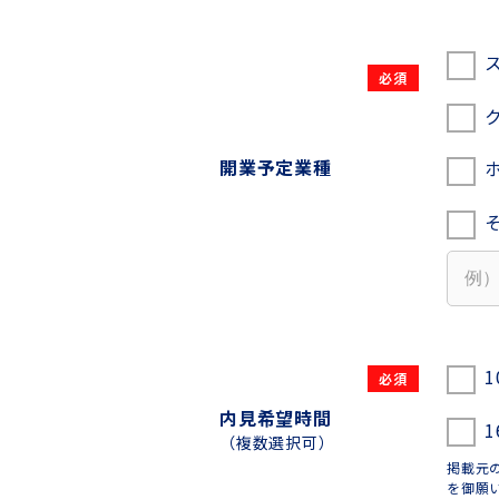
開業予定業種
1
内見希望時間
1
（複数選択可）
掲載元
を御願