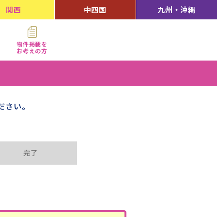
関西
中四国
九州・沖縄
物件掲載を
お考えの方
ださい。
完了