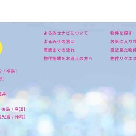
よるみせナビについて
物件を探す
よるみせの窓口
お気に入り
開業までの流れ
最近見た物
物件掲載をお考えの方へ
物件リクエ
形 / 福島］
長野］
 福井］
/ 徳島 / 高知］
 鹿児島 / 沖縄］