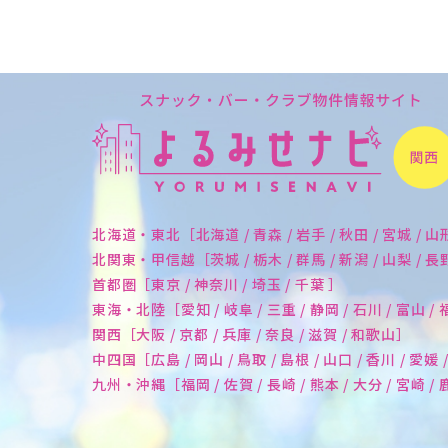
北海道・東北［北海道 / 青森 / 岩手 / 秋田 / 宮城 / 山
北関東・甲信越［茨城 / 栃木 / 群馬 / 新潟 / 山梨 / 
首都圏［東京 / 神奈川 / 埼玉 / 千葉 ］
東海・北陸［愛知 / 岐阜 / 三重 / 静岡 / 石川 / 富山 /
関西［大阪 / 京都 / 兵庫 / 奈良 / 滋賀 / 和歌山］
中四国［広島 / 岡山 / 鳥取 / 島根 / 山口 / 香川 / 愛媛 
九州・沖縄［福岡 / 佐賀 / 長崎 / 熊本 / 大分 / 宮崎 /