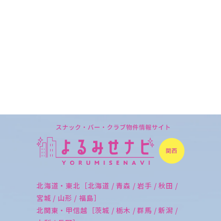
北海道・東北［北海道 / 青森 / 岩手 / 秋田 /
宮城 / 山形 / 福島］
北関東・甲信越［茨城 / 栃木 / 群馬 / 新潟 /