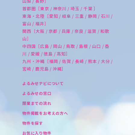
山梨 / 長野］
首都圏［東京 / 神奈川 / 埼玉 / 千葉 ］
東海・北陸［愛知 / 岐阜 / 三重 / 静岡 / 石川 /
富山 / 福井］
関西［大阪 / 京都 / 兵庫 / 奈良 / 滋賀 / 和歌
山］
中四国［広島 / 岡山 / 鳥取 / 島根 / 山口 / 香
川 / 愛媛 / 徳島 / 高知］
九州・沖縄［福岡 / 佐賀 / 長崎 / 熊本 / 大分 /
宮崎 / 鹿児島 / 沖縄］
よるみせナビについて
よるみせの窓口
開業までの流れ
物件掲載をお考えの方へ
物件を探す
お気に入り物件