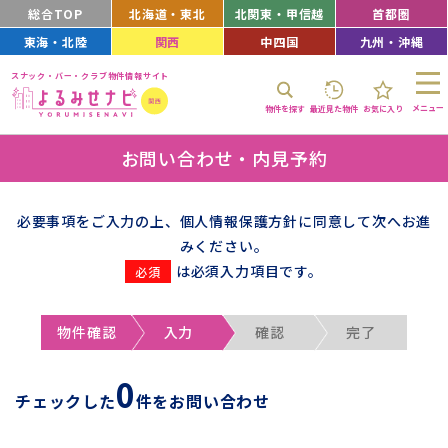
総合TOP
北海道・東北
北関東・甲信越
首都圏
東海・北陸
関西
中四国
九州・沖縄
スナック・バー・クラブ物件情報サイト
メニュー
物件を探す
最近見た物件
お気に入り
お問い合わせ・内見予約
必要事項をご入力の上、個人情報保護方針に同意して次へお進
みください。
は必須入力項目です。
物件確認
入力
確認
完了
0
チェックした
件をお問い合わせ