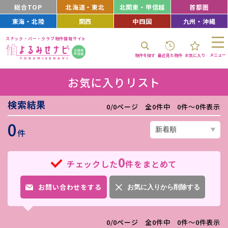
総合TOP
北海道・東北
北関東・甲信越
首都圏
東海・北陸
関西
中四国
九州・沖縄
スナック・バー・クラブ物件情報サイト
メニュー
物件を探す
最近見た物件
お気に入り
お気に入りリスト
検索結果
0/0ページ 全0件中 0件〜0件表示
0
件
0
チェックした
件をまとめて
お問い合わせをする
お気に入りから削除する
0/0ページ 全0件中 0件〜0件表示