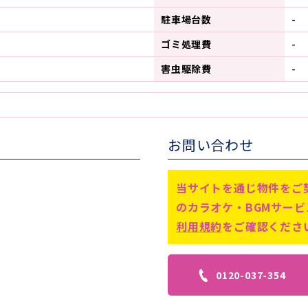
駐車場台数
-
ゴミ処理費
-
害虫駆除費
-
お問い合わせ
当サイトを通じ物件をご
のカラオケ・BGMサー
利用規約
をご確認くださ
0120-037-354