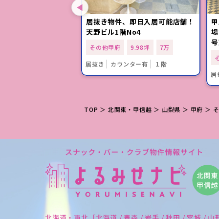
ス沿い。スナック・バ
居抜き物件、即日入居可能店舗！
甲
る方へ必見の店舗物
天野ビル1階No4
場
店舗C
号
その他甲府
9.98坪
7万
11.94坪
6.5万
居抜き
カウンター有
１階
１階
居
TOP
＞
北関東・甲信越
＞
山梨県
＞
甲府
＞
北海道・東北［北海道 / 青森 / 岩手 / 秋田 / 宮城 / 山