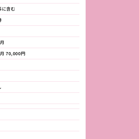
料に含む
時
ヵ月
月 70,000円
し