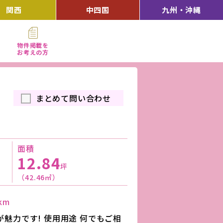
関西
中四国
九州・沖縄
物件掲載を
お考えの方
まとめて問い合わせ
面積
12.84
坪
（42.46㎡）
km
が魅力です! 使用用途 何でもご相