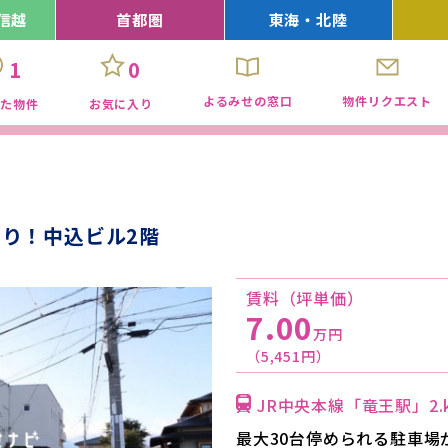
信越
首都圏
東海・北陸
1
0
よるみせの窓口
物件リクエスト
見た物件
お気に入り
り！中込ビル2階
賃料（坪単価）
7.00
万円
（5,451円）
JR中央本線「竜王駅」2.
最大30台停められる駐車場