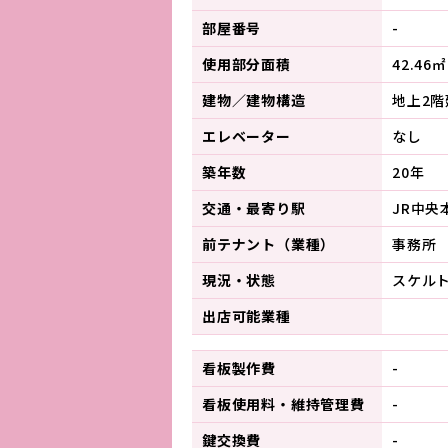
部屋番号
-
使用部分面積
42.46㎡
建物／建物構造
地上2階
エレベーター
なし
築年数
20年
交通・最寄り駅
JR中央
前テナント（業種）
事務所
現況・状態
スケル
出店可能業種
看板製作費
-
看板使用料・
維持管理費
-
鍵交換費
-