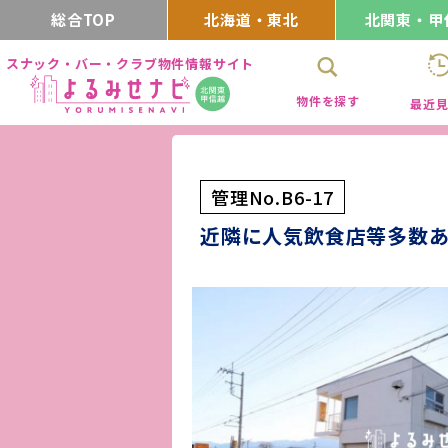
総合TOP
北海道・東北
北関東・甲
スナック・バー・クラブ物件情報サイト
物件を探す
最近
管理No.B6-17
近隣に人気飲食店等多数あ