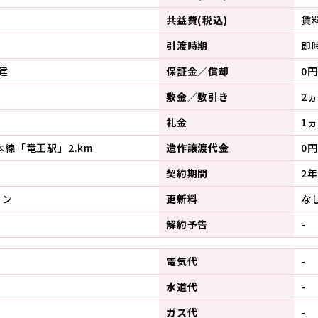
共益費(税込)
賃
引渡時期
即
建
保証金／償却
0円
敷金／敷引き
2
礼金
1ヵ
本線「竜王駅」2.km
造作譲渡代金
0円
契約期間
2年
トン
更新料
な
解約予告
-
電気代
-
水道代
-
ガス代
-