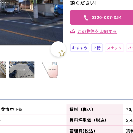
談ください!!
0120-037-354
この物件を印刷する
おすすめ
２階
スナック
バ
甲斐市中下条
賃料（税込）
70
ル
賃料坪単価（税込）
5,
管理費(税込)
賃