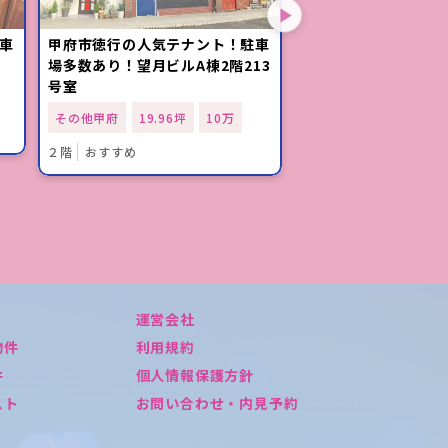
車
甲府市徳行の人気テナント！駐車
甲府市徳行の人気テ
場多数あり！望月ビルA棟2階213
月ビルA棟」2階のリ
号室
その他甲府
9.98坪
その他甲府
19.96坪
10万
リース店舗
カウンター
２階
おすすめ
運営会社
物件
利用規約
件
個人情報保護方針
スト
お問い合わせ・内見予約