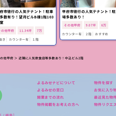
府市徳行の人気テナント！駐車
甲府市徳行の人気テナント！駐
多数有り！望月ビルB棟1階103
場多数あり！
室
その他甲府
9.07坪
6万
その他甲府
11.34坪
7万
カウンター有
２階
おすすめ
抜き
カウンター有
１階
その他甲府
＞ 近隣に人気飲食店等多数あり！中込ビル2階
よるみせナビについて
物件を探す
よるみせの窓口
お気に入り
開業までの流れ
最近見た物
物件掲載をお考えの方へ
物件リクエ
形 / 福島］