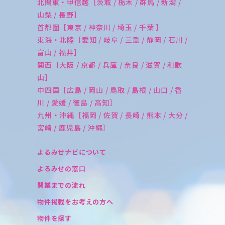
北関東・甲信越［茨城 / 栃木 / 群馬 / 新潟 /
山梨 / 長野］
首都圏［東京 / 神奈川 / 埼玉 / 千葉 ］
東海・北陸［愛知 / 岐阜 / 三重 / 静岡 / 石川 /
富山 / 福井］
関西［大阪 / 京都 / 兵庫 / 奈良 / 滋賀 / 和歌
山］
中四国［広島 / 岡山 / 鳥取 / 島根 / 山口 / 香
川 / 愛媛 / 徳島 / 高知］
九州・沖縄［福岡 / 佐賀 / 長崎 / 熊本 / 大分 /
宮崎 / 鹿児島 / 沖縄］
よるみせナビについて
よるみせの窓口
開業までの流れ
物件掲載をお考えの方へ
物件を探す