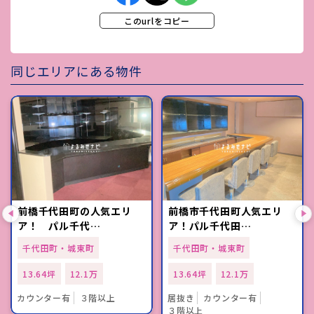
このurlをコピー
同じエリアにある物件
前橋千代田町の人気エリ
前橋市千代田町人気エリ
ア！ パル千代…
ア！パル千代田…
千代田町・城東町
千代田町・城東町
13.64坪
12.1万
13.64坪
12.1万
カウンター有
３階以上
居抜き
カウンター有
３階以上