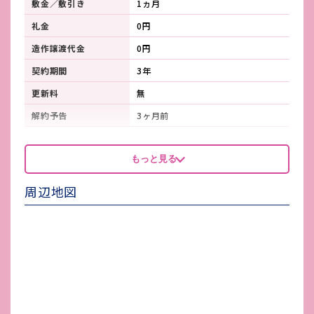
敷金／敷引き
1ヵ月
礼金
0円
造作譲渡代金
0円
契約期間
3年
更新料
無
解約予告
3ヶ月前
看板製作費
契約者負担
もっと見る
看板使用料・
-
維持管理費
周辺地図
鍵交換費
-
店舗保険加入
契約者
賃貸保証会社加入
契約者加入必須
その他 業者指定項目
-
電気代
契約者別途加入