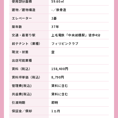
使用部分面積
59.60㎡
建物／建物構造
-／鉄骨造
エレベーター
2基
築年数
37年
交通・最寄り駅
上毛電鉄「中央前橋駅」徒歩4分
前テナント（業種）
フィリピンクラブ
現況・状態
空
出店可能業種
賃料（税込）
158,400円
賃料坪単価（税込）
8,790円
管理費(税込)
賃料に含む
共益費(税込)
賃料に含む
引渡時期
即時
保証金／償却
1ヵ月