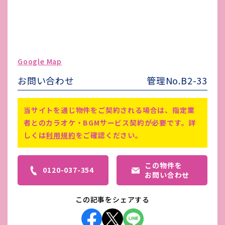
水道代
契約者別途加入
ガス代
契約者別途加入
駐車場台数
1台 10,000円(込）
ゴミ処理費
込
Google Map
害虫駆除費
無
お問い合わせ
管理No.B2-33
賃料 前払い
備考
別途 町会費 500円/月
当サイトを通じ物件をご契約される場合は、指定業
者とのカラオケ・BGMサービス契約が必要です。詳
しくは
利用規約
をご確認ください。
この物件を
0120-037-354
お問い合わせ
この記事をシェアする