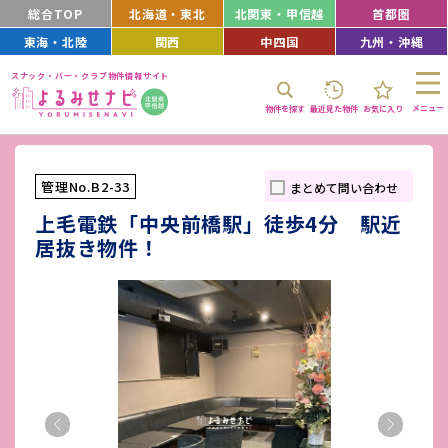
総合TOP
北海道・東北
北関東・甲信越
首都圏
東海・北陸
関西
中四国
九州・沖縄
スナック・バー・クラブ物件情報サイト
メニュー
物件を探す
最近見た物件
お気に入り
管理No.B2-33
まとめて問い合わせ
上毛電鉄「中央前橋駅」徒歩4分 駅近
居抜き物件！