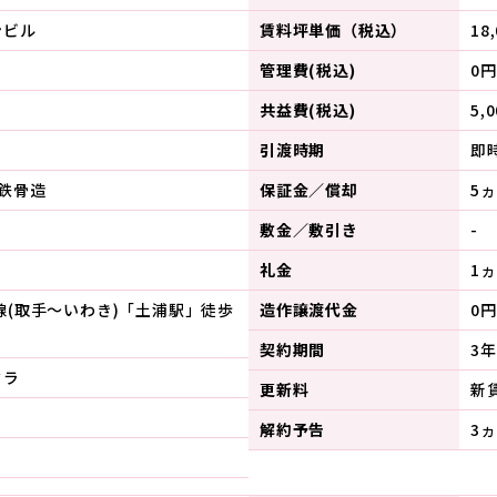
ンビル
賃料坪単価（税込）
18
管理費(税込)
0円
共益費(税込)
5,
引渡時期
即
鉄骨造
保証金／償却
5
敷金／敷引き
-
礼金
1ヵ
線(取手～いわき)「土浦駅」徒歩
造作譲渡代金
0円
契約期間
3年
クラ
更新料
新
解約予告
3