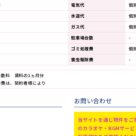
作
電気代
個
水道代
個
ガス代
個
駐車場台数
-
ゴミ処理費
個
害虫駆除費
-
手数料 賃料の1ヵ月分
換費は、契約者様により
お問い合わせ
当サイトを通じ物件をご
のカラオケ・BGMサー