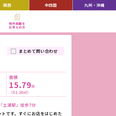
関西
中四国
九州・沖縄
物件掲載を
お考えの方
まとめて問い合わせ
面積
15.79
坪
（52.20㎡）
)「土浦駅」徒歩7分
ントです。すぐにお店をはじめた