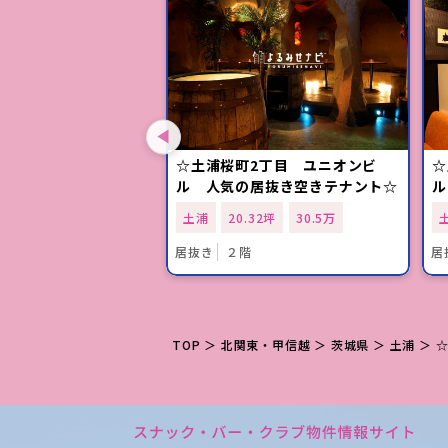
線「神立駅」徒歩1
☆土浦桜町2丁目 ユニオンビ
☆
向き！スケルトン物件
ル 人気の居抜き空きテナント☆
ル
47坪
8.8万
土浦
20.32坪
30.5万
め
居抜き
２階
居
TOP
＞
北関東・甲信越
＞
茨城県
＞
土浦
＞ 