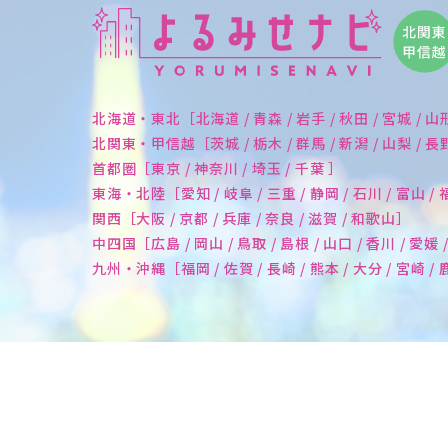
北海道・東北［北海道 / 青森 / 岩手 / 秋田 / 宮城 / 山
北関東・甲信越［茨城 / 栃木 / 群馬 / 新潟 / 山梨 / 
首都圏［東京 / 神奈川 / 埼玉 / 千葉 ］
東海・北陸［愛知 / 岐阜 / 三重 / 静岡 / 石川 / 富山 /
関西［大阪 / 京都 / 兵庫 / 奈良 / 滋賀 / 和歌山］
中四国［広島 / 岡山 / 鳥取 / 島根 / 山口 / 香川 / 愛媛 
九州・沖縄［福岡 / 佐賀 / 長崎 / 熊本 / 大分 / 宮崎 /