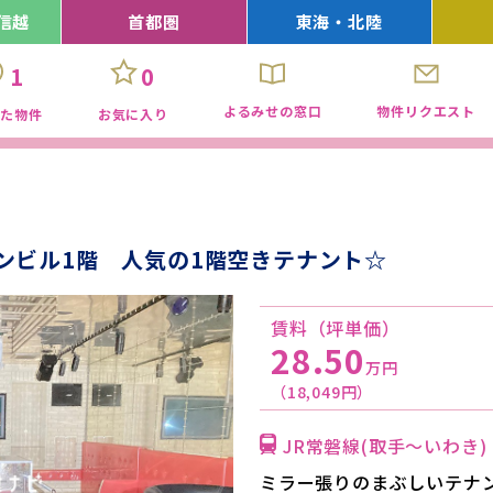
信越
首都圏
東海・北陸
1
0
よるみせの窓口
物件リクエスト
見た物件
お気に入り
ンビル1階 人気の1階空きテナント☆
賃料（坪単価）
28.50
万円
（18,049円）
JR常磐線(取手～いわき
ミラー張りのまぶしいテナ