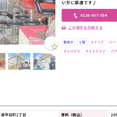
い方に最適です♪
0120-037-354
この物件を印刷する
居抜き
１階
スナック
バー
キャバクラ
ホストクラブ
パ
土浦市桜町2丁目
賃料（税込）
28