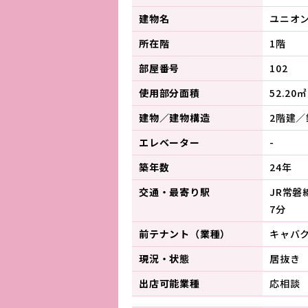
建物名
ユニオ
所在階
1階
部屋番号
102
使用部分面積
52.20㎡
建物／建物構造
2階建／
エレベーター
-
築年数
24年
交通・最寄り駅
JR常磐
7分
前テナント（業種）
キャバ
現況・状態
居抜き
出店可能業種
応相談