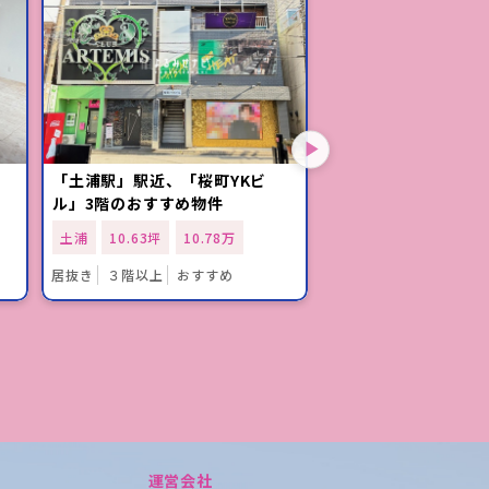
「土浦駅」駅近、「桜町YKビ
☆JR常磐線「土浦
ル」3階のおすすめ物件
人気の東郷ビル 法
きテナント☆
土浦
10.63坪
10.78万
土浦
211.78坪
25
居抜き
３階以上
おすすめ
居抜き
１階
おすすめ
運営会社