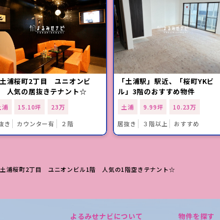
土浦桜町2丁目 ユニオンビ
「土浦駅」駅近、「桜町YKビ
 人気の居抜きテナント☆
ル」3階のおすすめ物件
土浦
15.10坪
23万
土浦
9.99坪
10.23万
抜き
カウンター有
２階
居抜き
３階以上
おすすめ
☆土浦桜町2丁目 ユニオンビル1階 人気の1階空きテナント☆
よるみせナビについて
物件を探す