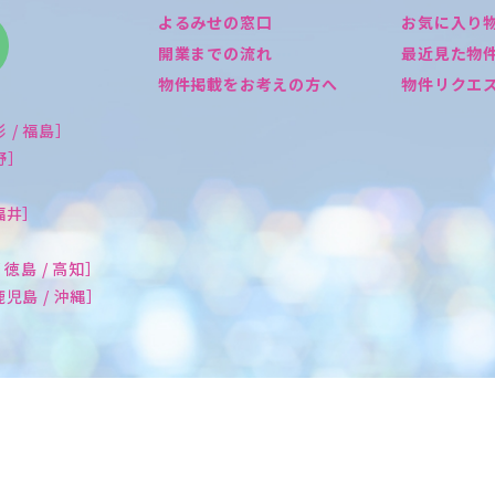
よるみせの窓口
お気に入り
開業までの流れ
最近見た物
物件掲載をお考えの方へ
物件リクエ
形 / 福島］
長野］
 福井］
/ 徳島 / 高知］
 鹿児島 / 沖縄］