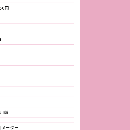
250円
日
ヵ月前
別メーター