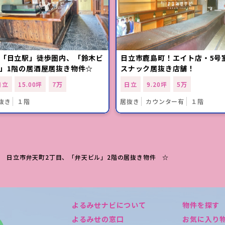
日立駅」徒歩圏内、「鈴木ビ
日立市鹿島町！エイト店・5号
」1階の居酒屋居抜き物件☆
スナック居抜き店舗！
日立
15.00坪
7万
日立
9.20坪
5万
抜き
１階
居抜き
カウンター有
１階
☆ 日立市弁天町2丁目、「弁天ビル」2階の居抜き物件 ☆
よるみせナビについて
物件を探す
よるみせの窓口
お気に入り