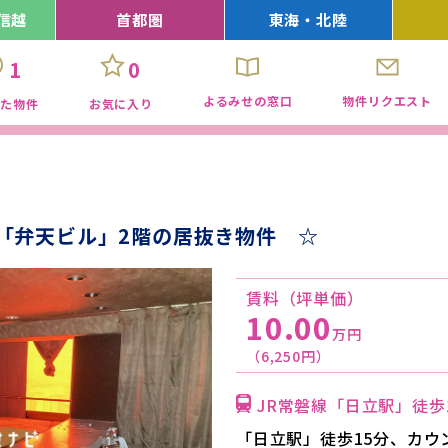
信越
首都圏
東海・北陸
1
0
よるみせの窓口
物件リクエスト
見た物件
お気に入り
「弁天ビル」2階の居抜き物件 ☆
賃料（坪単価）
10.00
万円
（6,250円）
JR常磐線「日立駅」徒歩
「日立駅」徒歩15分、カウ