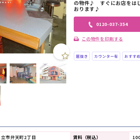
の物件♪ すぐにお店をは
おります♪
0120-037-354
この物件を印刷する
居抜き
カウンター有
おすす
日立市弁天町2丁目
賃料（税込）
10