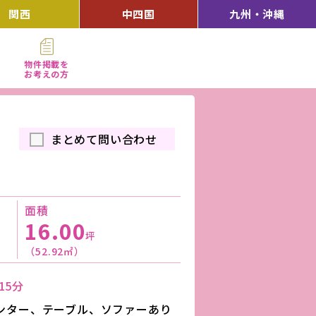
関西
中四国
九州・沖縄
物件掲載を
お考えの方
まとめて問い合わせ
面積
16.00
坪
（52.92㎡）
15分
ンター、テーブル、ソファーあり