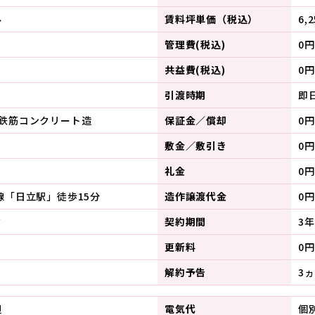
ル
賃料坪単価（税込）
6,
管理費(税込)
0円
共益費(税込)
0円
引渡時期
即
／鉄筋コンクリート造
保証金／償却
0円
敷金／敷引き
0円
礼金
0円
線「日立駅」徒歩15分
造作譲渡代金
0円
ク
契約期間
3年
更新料
0円
解約予告
3
担
電気代
個