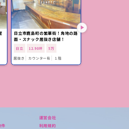
室
日立市鹿島町の繁華街！角地の路
「日立駅」徒歩圏内
面・スナック居抜き店舗！
「エイト店」の空き
日立
12.90坪
5万
日立
9.00坪
5万
居抜き
カウンター有
１階
居抜き
カウンター有
運営会社
物件
利用規約