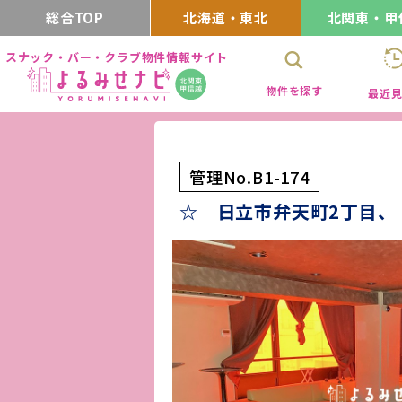
総合TOP
北海道・東北
北関東・甲
スナック・バー・クラブ物件情報サイト
物件を探す
最近
管理No.B1-174
☆ 日立市弁天町2丁目、