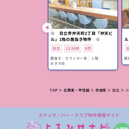
賀町 よかっぺ通りに
☆ 日立市弁天町2丁目「弁天ビ
「
の居抜き空き店舗
ル」1階の居抜き物件 ☆
ル
日立
12.00坪
9万
58坪
4.5万
居抜き
カウンター有
１階
居
おすすめ
ス店舗
２階
TOP
＞
北関東・甲信越
＞
茨城県
＞
日立
＞ 