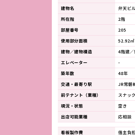
建物名
弁天ビ
所在階
2階
部屋番号
205
使用部分面積
52.92㎡
建物／建物構造
4階建
エレベーター
-
築年数
48年
交通・最寄り駅
JR常磐
前テナント（業種）
スナッ
現況・状態
空き
出店可能業種
応相談
看板製作費
借主負