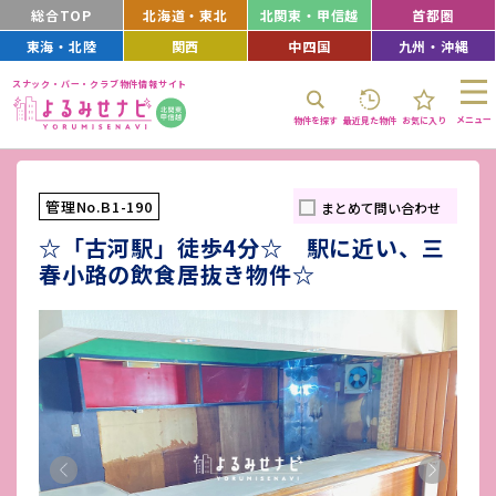
総合TOP
北海道・東北
北関東・甲信越
首都圏
東海・北陸
関西
中四国
九州・沖縄
スナック・バー・クラブ物件情報サイト
メニュー
物件を探す
最近見た物件
お気に入り
管理No.B1-190
まとめて問い合わせ
☆「古河駅」徒歩4分☆ 駅に近い、三
春小路の飲食居抜き物件☆