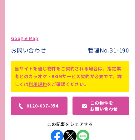
水道代
個別メーター
ガス代
個別メーター
駐車場台数
有り（有料）
Google Map
ゴミ処理費
-
お問い合わせ
管理No.B1-190
害虫駆除費
-
※1 仲介手数料は、賃料の1ヵ月分
当サイトを通じ物件をご契約される場合は、指定業
※2 町内会費 税込み3,600円（任
者とのカラオケ・BGMサービス契約が必要です。詳
備考
意加入あり）
しくは
利用規約
をご確認ください。
※3 退去時、敷金は、クリーニング
代として償却
この物件を
0120-037-354
お問い合わせ
この記事をシェアする