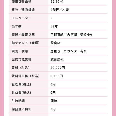
使用部分面積
32.50㎡
建物／建物構造
2階建／木造
エレベーター
-
築年数
52年
交通・最寄り駅
宇都宮線「古河駅」徒歩4分
前テナント（業種）
飲食店
現況・状態
居抜き カウンター有り
出店可能業種
飲食店他
賃料（税込）
80,000円
賃料坪単価（税込）
8,138円
管理費(税込)
0円
共益費(税込)
0円
引渡時期
即時
保証金／償却
0円