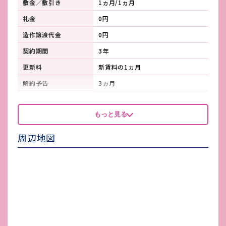
敷金／敷引き
1ヵ月/1ヵ月
礼金
0円
造作譲渡代金
0円
契約期間
3年
更新料
新賃料の1ヵ月
解約予告
3ヵ月
看板製作費
借主負担（中央看板はオーナー負
もっと見る
担）
看板使用料・
-
周辺地図
維持管理費
鍵交換費
借主負担
店舗保険加入
必須（借家人賠償特約付き）
賃貸保証会社加入
必須
その他 業者指定項目
-
電気代
個別メーター