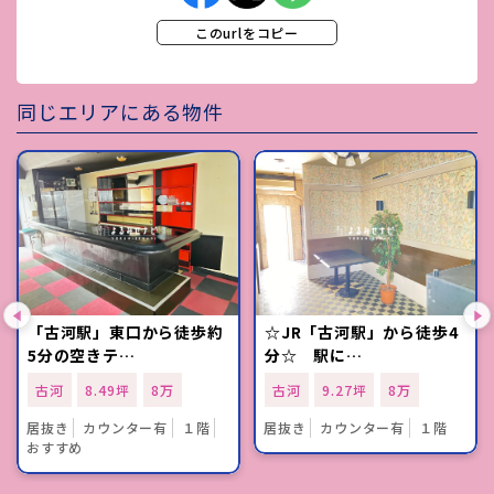
このurlをコピー
同じエリアにある物件
「古河駅」東口から徒歩約
☆JR「古河駅」から徒歩4
5分の空きテ…
分☆ 駅に…
古河
8.49坪
8万
古河
9.27坪
8万
居抜き
カウンター有
１階
居抜き
カウンター有
１階
おすすめ