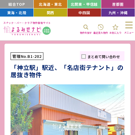
総合TOP
北海道・東北
北関東・甲信越
首都圏
東海・北陸
関西
中四国
九州・沖縄
スナック・バー・クラブ物件情報サイト
メニュー
物件を探す
最近見た物件
お気に入り
管理No.B1-202
まとめて問い合わせ
「神立駅」駅近、「名店街テナント」の
居抜き物件