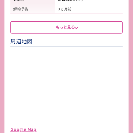
解約予告
3ヵ月前
看板製作費
-
もっと見る
看板使用料・
-
維持管理費
周辺地図
鍵交換費
借主負担
店舗保険加入
必須
賃貸保証会社加入
必須
その他 業者指定項目
-
電気代
個別メーター
水道代
個別メーター
ガス代
個別メーター
駐車場台数
無し
ゴミ処理費
-
Google Map