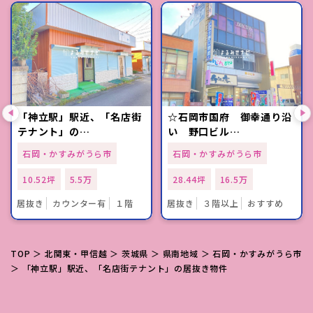
「神立駅」駅近、「名店街
☆石岡市国府 御幸通り沿
テナント」の…
い 野口ビル…
石岡・かすみがうら市
石岡・かすみがうら市
10.52坪
5.5万
28.44坪
16.5万
居抜き
カウンター有
１階
居抜き
３階以上
おすすめ
TOP
＞
北関東・甲信越
＞
茨城県
＞
県南地域
＞
石岡・かすみがうら市
＞ 「神立駅」駅近、「名店街テナント」の居抜き物件