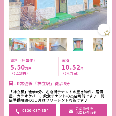
賃料（坪単価）
面積
5.50
10.52
万円
坪
（5,228円）
（34.78㎡）
JR常磐線「神立駅」徒歩6分
「神立駅」徒歩6分、名店街テナントの空き物件、居酒
屋、カラオケバー、飲食テナントの出店可能です♪ 開
店準備期間の1ヵ月はフリーレント可能です♪
この物件を
0120-037-354
お問い合わせ