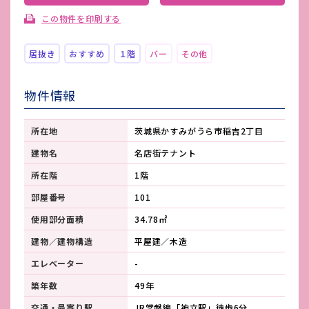
この物件を印刷する
居抜き
おすすめ
１階
バー
その他
物件情報
所在地
茨城県かすみがうら市稲吉2丁目
建物名
名店街テナント
所在階
1階
部屋番号
101
使用部分面積
34.78㎡
建物／建物構造
平屋建／木造
エレベーター
-
築年数
49年
交通・最寄り駅
JR常磐線「神立駅」徒歩6分