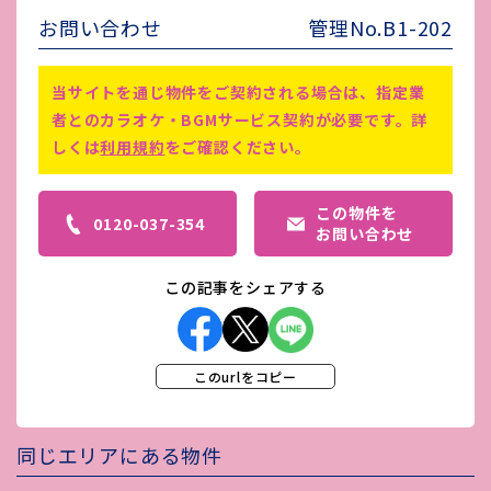
害虫駆除費
-
お問い合わせ
管理No.B1-202
※1 仲介手数料は、賃料の1ヵ月
分 ※2 鍵交換費は借主負担
当サイトを通じ物件をご契約される場合は、指定業
備考
※3 契約金220,000円（初期費
者とのカラオケ・BGMサービス契約が必要です。詳
用） ※4 風俗営業許可が取れな
しくは
利用規約
をご確認ください。
い店舗となります。
この物件を
0120-037-354
お問い合わせ
この記事をシェアする
このurlをコピー
同じエリアにある物件