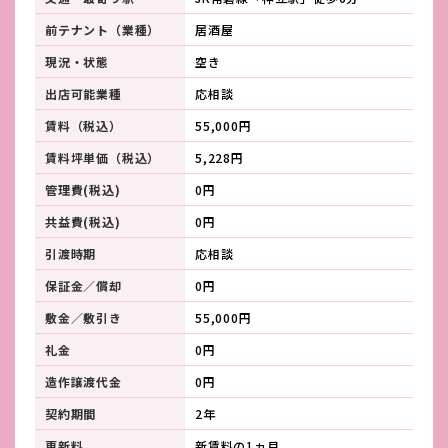
前テナント（業種）
居酒屋
現況・状態
空き
出店可能業種
応相談
賃料（税込）
55,000円
賃料坪単価（税込）
5,228円
管理費(税込)
0円
共益費(税込)
0円
引渡時期
応相談
保証金／償却
0円
敷金／敷引き
55,000円
礼金
0円
造作譲渡代金
0円
契約期間
2年
更新料
新賃料の1ヵ月