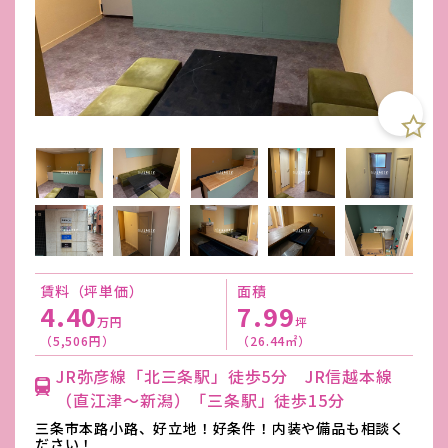
賃料（坪単価）
面積
4.40
7.99
万円
坪
（5,506円）
（26.44㎡）
JR弥彦線「北三条駅」徒歩5分 JR信越本線
（直江津～新潟）「三条駅」徒歩15分
三条市本路小路、好立地！好条件！内装や備品も相談く
ださい！