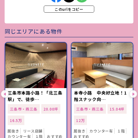
このurlをコピー
同じエリアにある物件
三条市本路小路！「北三条
本寺小路 中央好立地！1
駅」で、徒歩…
階スナック向…
三条市・燕三条
20.00坪
三条市・燕三条
15.04坪
16.5万
12万
居抜き
リース店舗
居抜き
カウンター有
１階
カウンター有
１階
おすすめ
おすすめ