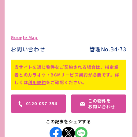
水道代
-
ガス代
-
駐車場台数
-
ゴミ処理費
-
Google Map
害虫駆除費
-
お問い合わせ
管理No.B4-73
備考
-
当サイトを通じ物件をご契約される場合は、指定業
者とのカラオケ・BGMサービス契約が必要です。詳
しくは
利用規約
をご確認ください。
この物件を
0120-037-354
お問い合わせ
この記事をシェアする