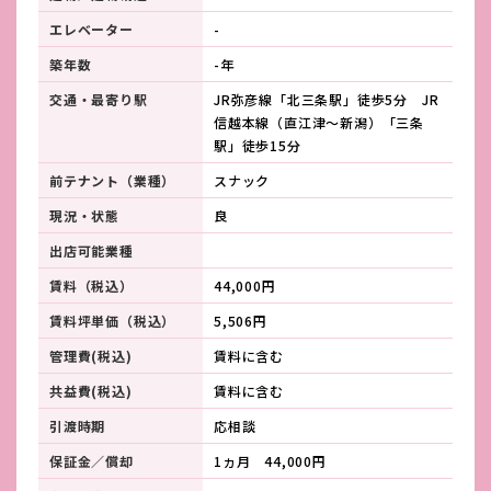
エレベーター
-
築年数
-年
交通・最寄り駅
JR弥彦線「北三条駅」徒歩5分 JR
信越本線（直江津～新潟）「三条
駅」徒歩15分
前テナント（業種）
スナック
現況・状態
良
出店可能業種
賃料（税込）
44,000円
賃料坪単価（税込）
5,506円
管理費(税込)
賃料に含む
共益費(税込)
賃料に含む
引渡時期
応相談
保証金／償却
1ヵ月 44,000円