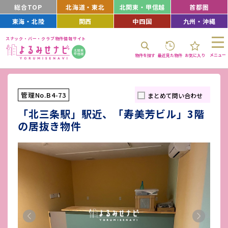
総合TOP
北海道・東北
北関東・甲信越
首都圏
東海・北陸
関西
中四国
九州・沖縄
スナック・バー・クラブ物件情報サイト
メニュー
物件を探す
最近見た物件
お気に入り
管理No.B4-73
まとめて問い合わせ
「北三条駅」駅近、「寿美芳ビル」3階
の居抜き物件