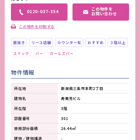
この物件を
0120-037-354
お問い合わせ
この物件を印刷する
居抜き
リース店舗
カウンター有
おすすめ
３階以上
スナック
バー
ガールズバー
物件情報
所在地
新潟県三条市本町2丁目
建物名
寿美芳ビル
所在階
3階
部屋番号
301
使用部分面積
26.44㎡
建物／建物構造
-