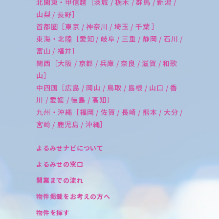
北関東・甲信越［茨城 / 栃木 / 群馬 / 新潟 /
山梨 / 長野］
首都圏［東京 / 神奈川 / 埼玉 / 千葉 ］
東海・北陸［愛知 / 岐阜 / 三重 / 静岡 / 石川 /
富山 / 福井］
関西［大阪 / 京都 / 兵庫 / 奈良 / 滋賀 / 和歌
山］
中四国［広島 / 岡山 / 鳥取 / 島根 / 山口 / 香
川 / 愛媛 / 徳島 / 高知］
九州・沖縄［福岡 / 佐賀 / 長崎 / 熊本 / 大分 /
宮崎 / 鹿児島 / 沖縄］
よるみせナビについて
よるみせの窓口
開業までの流れ
物件掲載をお考えの方へ
物件を探す