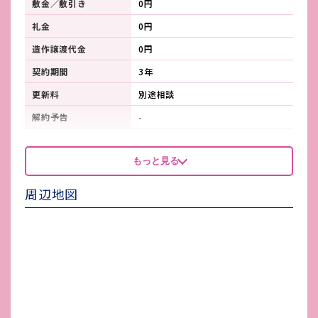
敷金／敷引き
0円
礼金
0円
造作譲渡代金
0円
契約期間
3年
更新料
別途相談
解約予告
-
看板製作費
-
もっと見る
看板使用料・
-
維持管理費
周辺地図
鍵交換費
-
店舗保険加入
-
賃貸保証会社加入
-
その他 業者指定項目
-
電気代
-