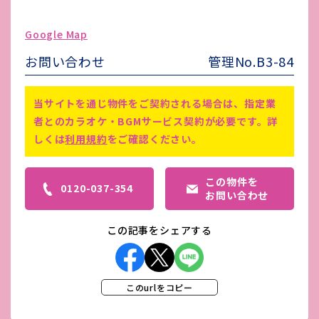
ゴミ処理費
-
Google Map
害虫駆除費
-
お問い合わせ
管理No.B3-84
備考
仲介手数料1ヵ月、前家賃
当サイトを通じ物件をご契約される場合は、指定業
者とのカラオケ・BGMサービス契約が必要です。詳
しくは
利用規約
をご確認ください。
この物件を
0120-037-354
お問い合わせ
この記事をシェアする
このurlをコピー