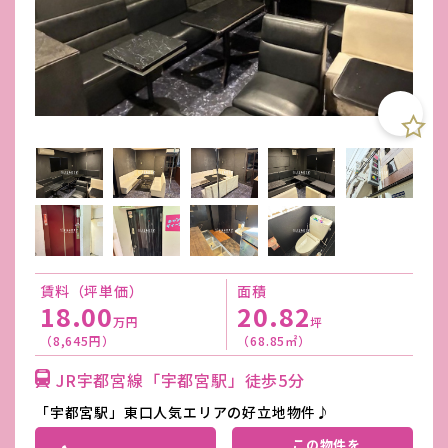
賃料（坪単価）
面積
18.00
20.82
万円
坪
（8,645円）
（68.85㎡）
JR宇都宮線「宇都宮駅」徒歩5分
「宇都宮駅」東口人気エリアの好立地物件♪
この物件を