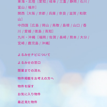
東海・北陸［愛知 / 岐阜 / 三重 / 静岡 / 石川 /
富山 / 福井］
関西［大阪 / 京都 / 兵庫 / 奈良 / 滋賀 / 和歌
山］
中四国［広島 / 岡山 / 鳥取 / 島根 / 山口 / 香
川 / 愛媛 / 徳島 / 高知］
九州・沖縄［福岡 / 佐賀 / 長崎 / 熊本 / 大分 /
宮崎 / 鹿児島 / 沖縄］
よるみせナビについて
よるみせの窓口
開業までの流れ
物件掲載をお考えの方へ
物件を探す
お気に入り物件
最近見た物件