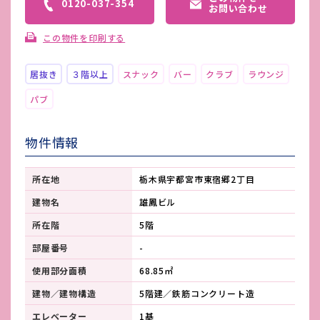
0120-037-354
お問い合わせ
この物件を印刷する
居抜き
３階以上
スナック
バー
クラブ
ラウンジ
パブ
物件情報
所在地
栃木県宇都宮市東宿郷2丁目
建物名
雄鳳ビル
所在階
5階
部屋番号
-
使用部分面積
68.85㎡
建物／建物構造
5階建／鉄筋コンクリート造
エレベーター
1基