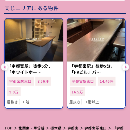
同じエリアにある物件
「宇都宮駅」徒歩5分、
「宇都宮駅」徒歩5分、
「ホワイトホー…
「FKビル」パ…
宇都宮駅東口
7.56坪
宇都宮駅東口
14.45坪
9.9万
16.5万
居抜き
１階
居抜き
３階以上
TOP
＞
北関東・甲信越
＞
栃木県
＞
宇都宮
＞
宇都宮駅東口
＞ 「宇都