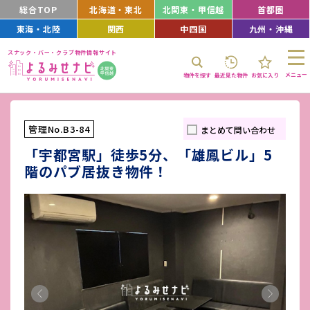
総合TOP
北海道・東北
北関東・甲信越
首都圏
東海・北陸
関西
中四国
九州・沖縄
スナック・バー・クラブ物件情報サイト
メニュー
物件を探す
最近見た物件
お気に入り
管理No.B3-84
まとめて問い合わせ
「宇都宮駅」徒歩5分、「雄鳳ビル」5
階のパブ居抜き物件！