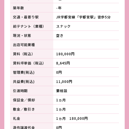
築年数
-年
交通・最寄り駅
JR宇都宮線「宇都宮駅」徒歩5分
前テナント（業種）
スナック
現況・状態
空き
出店可能業種
賃料（税込）
180,000円
賃料坪単価（税込）
8,645円
管理費(税込)
0円
共益費(税込)
11,000円
引渡時期
要相談
保証金／償却
1ヵ月
敷金／敷引き
1ヵ月
礼金
1ヵ月 180,000円
造作譲渡代金
0円