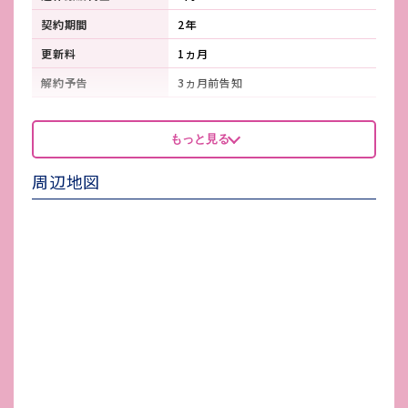
契約期間
2年
更新料
1ヵ月
解約予告
3ヵ月前告知
看板製作費
借主負担
もっと見る
看板使用料・
-
維持管理費
周辺地図
鍵交換費
-
店舗保険加入
火災保険
賃貸保証会社加入
必須
その他 業者指定項目
カラオケ業者
電気代
借主負担
水道代
借主負担
ガス代
借主負担
駐車場台数
-