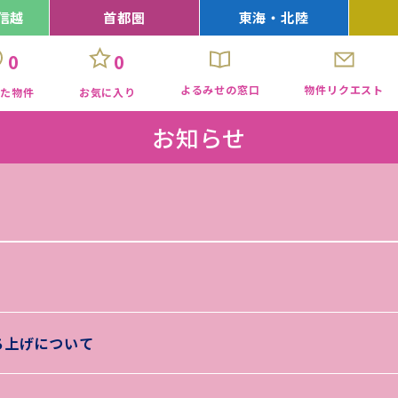
信越
首都圏
東海・北陸
0
0
よるみせの窓口
物件リクエスト
見た物件
お気に入り
お知らせ
ち上げについて