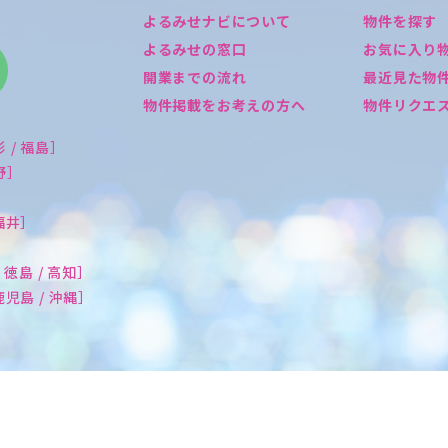
よるみせナビについて
物件を探す
よるみせの窓口
お気に入り
開業までの流れ
最近見た物
物件掲載をお考えの方へ
物件リクエ
形 / 福島］
長野］
 福井］
/ 徳島 / 高知］
 鹿児島 / 沖縄］