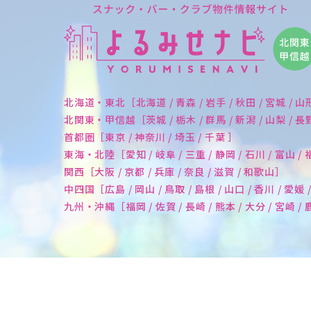
北海道・東北［北海道 / 青森 / 岩手 / 秋田 / 宮城 / 山
北関東・甲信越［茨城 / 栃木 / 群馬 / 新潟 / 山梨 / 
首都圏［東京 / 神奈川 / 埼玉 / 千葉 ］
東海・北陸［愛知 / 岐阜 / 三重 / 静岡 / 石川 / 富山 /
関西［大阪 / 京都 / 兵庫 / 奈良 / 滋賀 / 和歌山］
中四国［広島 / 岡山 / 鳥取 / 島根 / 山口 / 香川 / 愛媛 
九州・沖縄［福岡 / 佐賀 / 長崎 / 熊本 / 大分 / 宮崎 /