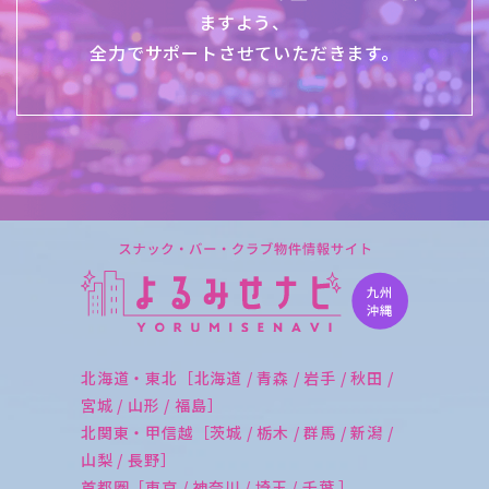
ますよう、
全力でサポートさせていただきます。
北海道・東北［北海道 / 青森 / 岩手 / 秋田 /
宮城 / 山形 / 福島］
北関東・甲信越［茨城 / 栃木 / 群馬 / 新潟 /
山梨 / 長野］
首都圏［東京 / 神奈川 / 埼玉 / 千葉 ］