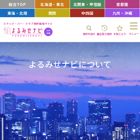
総合TOP
北海道・東北
北関東・甲信越
首都圏
東海・北陸
関西
中四国
九州・沖縄
スナック・バー・クラブ物件情報サイト
メニュー
物件を探す
最近見た物件
お気に入り
よるみせナビについて