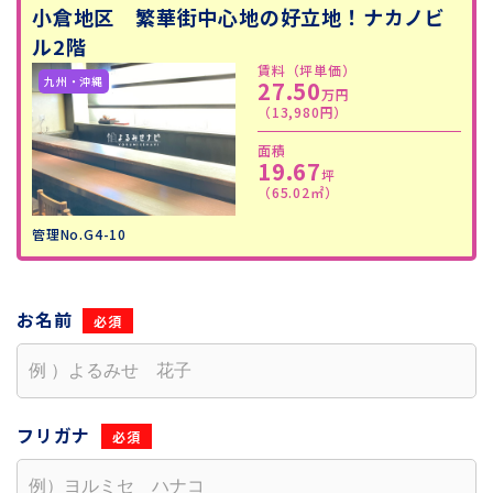
小倉地区 繁華街中心地の好立地！ナカノビ
ル2階
賃料（坪単価）
27.50
万円
（13,980円）
面積
19.67
坪
（65.02㎡）
管理No.G4-10
お名前
フリガナ