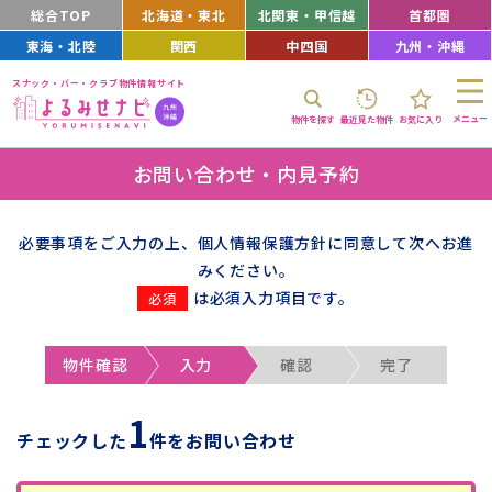
総合TOP
北海道・東北
北関東・甲信越
首都圏
東海・北陸
関西
中四国
九州・沖縄
スナック・バー・クラブ物件情報サイト
メニュー
物件を探す
最近見た物件
お気に入り
お問い合わせ・内見予約
必要事項をご入力の上、個人情報保護方針に同意して次へお進
みください。
は必須入力項目です。
物件確認
入力
確認
完了
1
チェックした
件をお問い合わせ