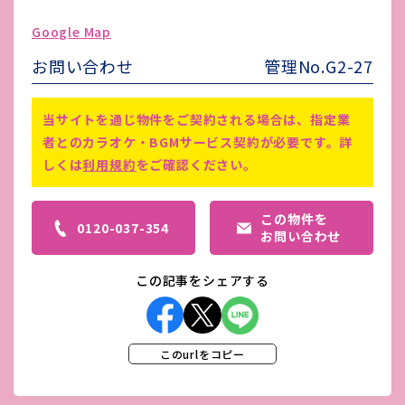
ゴミ処理費
-
Google Map
害虫駆除費
-
お問い合わせ
管理No.G2-27
※定期借家契約2年間 ※火災保険
備考
は2年毎更新、家賃保証は毎年更新
当サイトを通じ物件をご契約される場合は、指定業
（家賃の10％）
者とのカラオケ・BGMサービス契約が必要です。詳
しくは
利用規約
をご確認ください。
この物件を
0120-037-354
お問い合わせ
この記事をシェアする
このurlをコピー