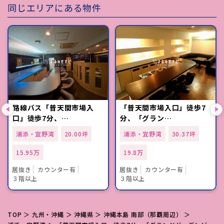
同じエリアにある物件
路線バス「普天間市場入
「普天間市場入口」徒歩7
口」徒歩7分、…
分、「グラン…
浦添・宜野湾
20.00坪
浦添・宜野湾
30.37坪
15.95万
19.8万
居抜き
カウンター有
居抜き
カウンター有
３階以上
３階以上
TOP
＞
九州・沖縄
＞
沖縄県
＞
沖縄本島 南部（那覇周辺）
＞