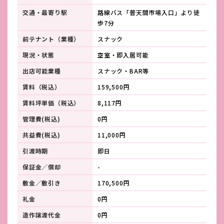
交通・最寄り駅
路線バス「普天間市場入口」より徒
歩7分
前テナント（業種）
スナック
現況・状態
空室・即入居可能
出店可能業種
スナック・BAR等
賃料（税込）
159,500円
賃料坪単価（税込）
8,117円
管理費(税込)
0円
共益費(税込)
11,000円
引渡時期
即日
保証金／償却
-
敷金／敷引き
170,500円
礼金
0円
造作譲渡代金
0円