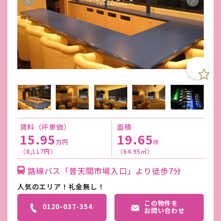
賃料（坪単価）
面積
15.95
19.65
万円
坪
（8,117円）
（64.95㎡）
路線バス「普天間市場入口」より徒歩7分
人気のエリア！礼金無し！
この物件を
0120-037-354
お問い合わせ