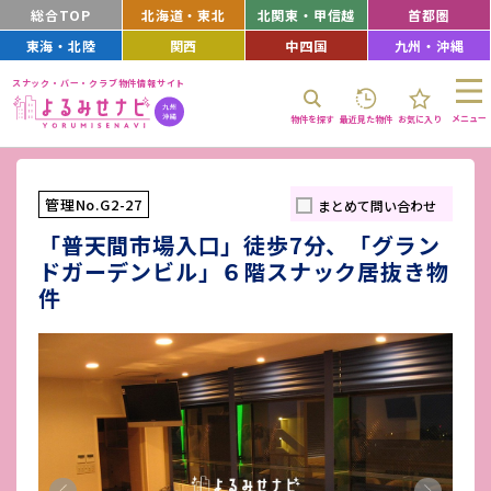
総合TOP
北海道・東北
北関東・甲信越
首都圏
東海・北陸
関西
中四国
九州・沖縄
スナック・バー・クラブ物件情報サイト
メニュー
物件を探す
最近見た物件
お気に入り
管理No.G2-27
まとめて問い合わせ
「普天間市場入口」徒歩7分、「グラン
ドガーデンビル」６階スナック居抜き物
件