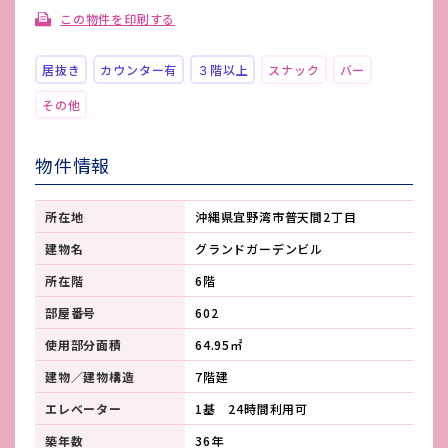
この物件を印刷する
居抜き
カウンター有
３階以上
スナック
バー
その他
物件情報
所在地
沖縄県宜野湾市普天間2丁目
建物名
グランドガーデンビル
所在階
6階
部屋番号
602
使用部分面積
64.95㎡
建物／建物構造
7階建
エレベーター
1基 24時間利用可
築年数
36年