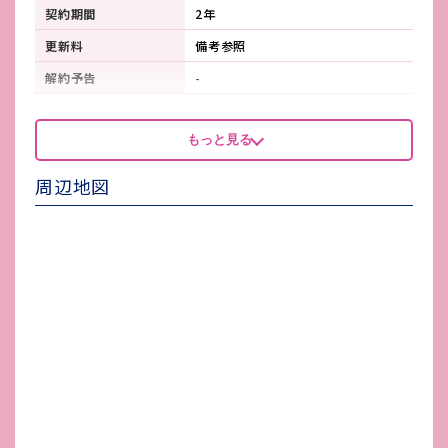
契約期間
2年
更新料
備考参照
解約予告
-
看板製作費
-
もっと見る
看板使用料・
-
維持管理費
周辺地図
鍵交換費
-
店舗保険加入
火災保険2年更新加入必須
賃貸保証会社加入
加入要【マーチ家賃保証】
その他 業者指定項目
-
電気代
-
水道代
-
ガス代
-
駐車場台数
-