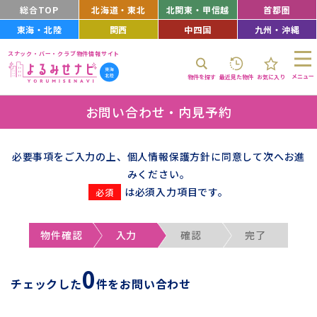
総合TOP
北海道・東北
北関東・甲信越
首都圏
東海・北陸
関西
中四国
九州・沖縄
スナック・バー・クラブ物件情報サイト
メニュー
物件を探す
最近見た物件
お気に入り
お問い合わせ・内見予約
必要事項をご入力の上、個人情報保護方針に同意して次へお進
みください。
は必須入力項目です。
物件確認
入力
確認
完了
0
チェックした
件をお問い合わせ