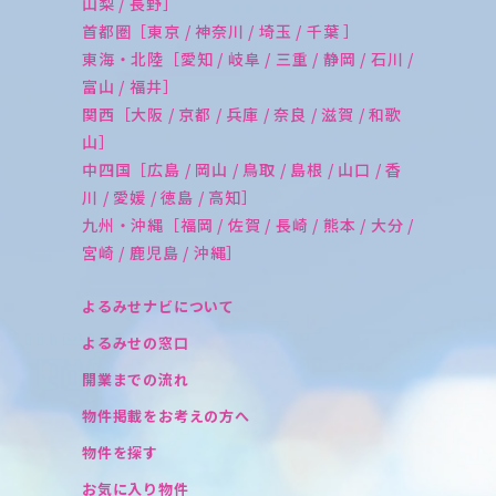
山梨 / 長野］
首都圏［東京 / 神奈川 / 埼玉 / 千葉 ］
東海・北陸［愛知 / 岐阜 / 三重 / 静岡 / 石川 /
富山 / 福井］
関西［大阪 / 京都 / 兵庫 / 奈良 / 滋賀 / 和歌
山］
中四国［広島 / 岡山 / 鳥取 / 島根 / 山口 / 香
川 / 愛媛 / 徳島 / 高知］
九州・沖縄［福岡 / 佐賀 / 長崎 / 熊本 / 大分 /
宮崎 / 鹿児島 / 沖縄］
よるみせナビについて
よるみせの窓口
開業までの流れ
物件掲載をお考えの方へ
物件を探す
お気に入り物件