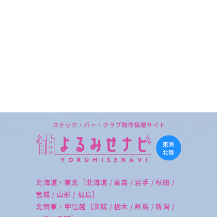
北海道・東北［北海道 / 青森 / 岩手 / 秋田 /
宮城 / 山形 / 福島］
北関東・甲信越［茨城 / 栃木 / 群馬 / 新潟 /