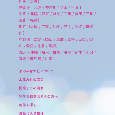
山梨 / 長野］
首都圏［東京 / 神奈川 / 埼玉 / 千葉 ］
東海・北陸［愛知 / 岐阜 / 三重 / 静岡 / 石川 /
富山 / 福井］
関西［大阪 / 京都 / 兵庫 / 奈良 / 滋賀 / 和歌
山］
中四国［広島 / 岡山 / 鳥取 / 島根 / 山口 / 香
川 / 愛媛 / 徳島 / 高知］
九州・沖縄［福岡 / 佐賀 / 長崎 / 熊本 / 大分 /
宮崎 / 鹿児島 / 沖縄］
よるみせナビについて
よるみせの窓口
開業までの流れ
物件掲載をお考えの方へ
物件を探す
お気に入り物件