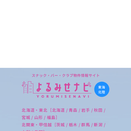
北海道・東北［北海道 / 青森 / 岩手 / 秋田 /
宮城 / 山形 / 福島］
北関東・甲信越［茨城 / 栃木 / 群馬 / 新潟 /