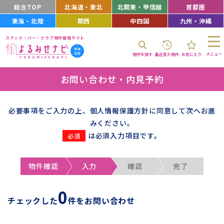
総合TOP
北海道・東北
北関東・甲信越
首都圏
東海・北陸
関西
中四国
九州・沖縄
スナック・バー・クラブ物件情報サイト
メニュー
物件を探す
最近見た物件
お気に入り
お問い合わせ・内見予約
必要事項をご入力の上、個人情報保護方針に同意して次へお進
みください。
は必須入力項目です。
物件確認
入力
確認
完了
0
チェックした
件をお問い合わせ