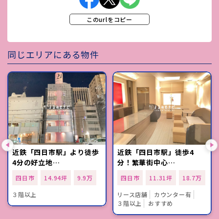
このurlをコピー
同じエリアにある物件
近鉄「四日市駅」より徒歩
近鉄「四日市駅」徒歩4
4分の好立地…
分！繁華街中心…
四日市
14.94坪
9.9万
四日市
11.31坪
18.7万
３階以上
リース店舗
カウンター有
３階以上
おすすめ