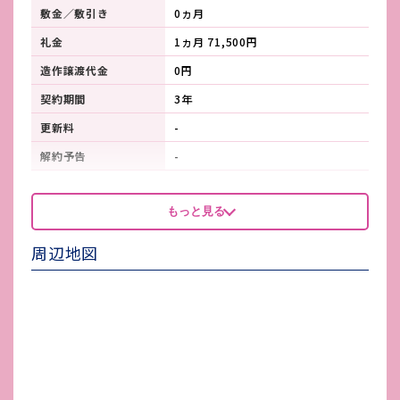
敷金／敷引き
0ヵ月
礼金
1ヵ月 71,500円
造作譲渡代金
0円
契約期間
3年
更新料
-
解約予告
-
看板製作費
-
もっと見る
看板使用料・
-
維持管理費
周辺地図
鍵交換費
-
店舗保険加入
-
賃貸保証会社加入
必須 ジェイリース
その他 業者指定項目
-
電気代
-