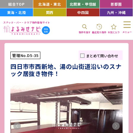
総合TOP
北海道・東北
北関東・甲信越
首都圏
東海・北陸
関西
中四国
九州・沖縄
スナック・バー・クラブ物件情報サイト
メニュー
物件を探す
最近見た物件
お気に入り
管理No.D5-35
まとめて問い合わせ
四日市市西新地、湯の山街道沿いのスナ
ック居抜き物件！