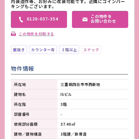
内装造作等、お好みに改装可能です。近隣にコインパー
キングもございます。
この物件を
0120-037-354
お問い合わせ
この物件を印刷する
居抜き
カウンター有
３階以上
スナック
物件情報
所在地
三重県四日市市西新地
建物名
ISビル
所在階
3階
部屋番号
-
使用部分面積
37.40㎡
建物／建物構造
3階建／鉄骨造