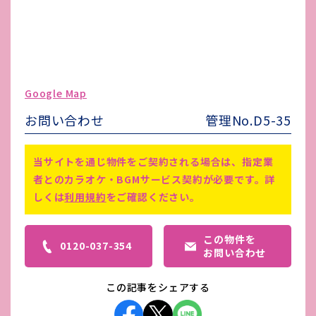
水道代
公共水道・公共下水
ガス代
都市ガス
駐車場台数
無し
ゴミ処理費
-
Google Map
害虫駆除費
-
お問い合わせ
管理No.D5-35
和式トイレ有り、水回り造作要、賃
貸料には別途消費税が必要な場合が
備考
当サイトを通じ物件をご契約される場合は、指定業
ございます。
者とのカラオケ・BGMサービス契約が必要です。詳
楽器相談可
しくは
利用規約
をご確認ください。
この物件を
0120-037-354
お問い合わせ
この記事をシェアする