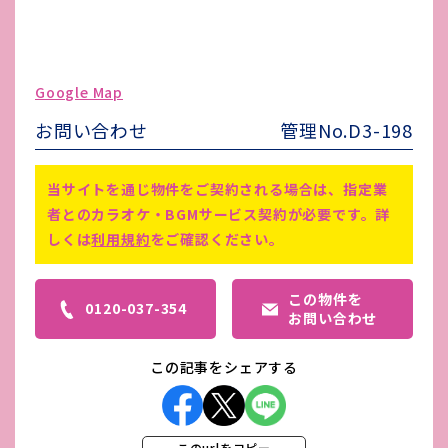
ガス代
-
駐車場台数
無し
ゴミ処理費
-
Google Map
害虫駆除費
-
お問い合わせ
管理No.D3-198
備考
-
当サイトを通じ物件をご契約される場合は、指定業
者とのカラオケ・BGMサービス契約が必要です。詳
しくは
利用規約
をご確認ください。
この物件を
0120-037-354
お問い合わせ
この記事をシェアする
このurlをコピー