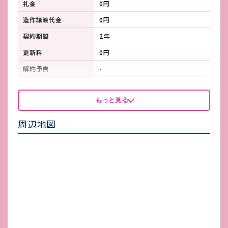
礼金
0円
造作譲渡代金
0円
契約期間
2年
更新料
0円
解約予告
-
看板製作費
-
もっと見る
看板使用料・
-
維持管理費
周辺地図
鍵交換費
-
店舗保険加入
-
賃貸保証会社加入
-
その他 業者指定項目
-
電気代
-
水道代
-