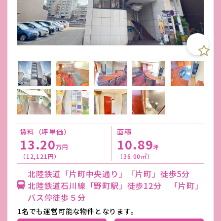
賃料（坪単価）
面積
13.20
10.89
万円
坪
（12,121円）
（36.00㎡）
北陸鉄道「片町中央通り」「片町」徒歩5分
北陸鉄道石川線「野町駅」徒歩12分 「片町」
バス停徒歩５分
1名でも運営可能な物件となります。