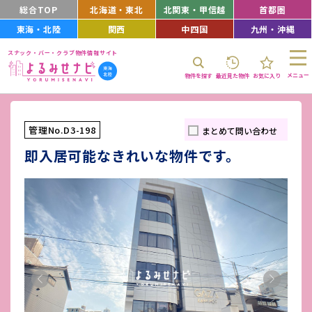
総合TOP
北海道・東北
北関東・甲信越
首都圏
東海・北陸
関西
中四国
九州・沖縄
スナック・バー・クラブ物件情報サイト
メニュー
物件を探す
最近見た物件
お気に入り
管理No.D3-198
まとめて問い合わせ
即入居可能なきれいな物件です。