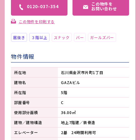
この物件を
0120-037-354
お問い合わせ
この物件を印刷する
居抜き
３階以上
スナック
バー
ガールズバー
物件情報
所在地
石川県金沢市片町1丁目
建物名
GAZAビル
所在階
5階
部屋番号
C
使用部分面積
36.00㎡
建物／建物構造
地上7階建／鉄骨造
エレベーター
2基 24時間利用可