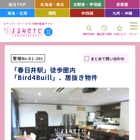
総合TOP
北海道・東北
北関東・甲信越
首都圏
東海・北陸
関西
中四国
九州・沖縄
スナック・バー・クラブ物件情報サイト
メニュー
物件を探す
最近見た物件
お気に入り
管理No.D1-201
まとめて問い合わせ
「春日井駅」徒歩圏内
「Bird4Buill」、居抜き物件