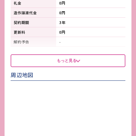
礼金
0円
造作譲渡代金
0円
契約期間
3年
更新料
0円
解約予告
-
看板製作費
-
もっと見る
看板使用料・
-
維持管理費
周辺地図
鍵交換費
-
店舗保険加入
-
賃貸保証会社加入
必加入/全保連
その他 業者指定項目
-
電気代
-
水道代
-