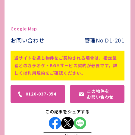
ガス代
-
駐車場台数
-
ゴミ処理費
-
Google Map
害虫駆除費
-
お問い合わせ
管理No.D1-201
保証会社加入要（初回保証料：月額
備考
賃料の100％ 更新料：月額賃料の
当サイトを通じ物件をご契約される場合は、指定業
10%/1年毎 ）
者とのカラオケ・BGMサービス契約が必要です。詳
しくは
利用規約
をご確認ください。
この物件を
0120-037-354
お問い合わせ
この記事をシェアする