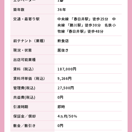
築年数
36年
交通・最寄り駅
中央線 「春日井駅」徒歩25分 中
央線 「勝川駅」徒歩30分 名鉄小
牧線「春日井駅」徒歩48分
前テナント（業種）
飲食店
現況・状態
居抜き
出店可能業種
賃料（税込）
187,000円
賃料坪単価（税込）
9,266円
管理費(税込)
27,500円
共益費(税込)
0円
引渡時期
即時
保証金／償却
4ヵ月/50％
敷金／敷引き
0円