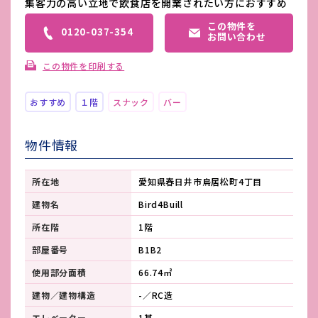
集客力の高い立地で飲食店を開業されたい方におすすめ
この物件を
0120-037-354
お問い合わせ
この物件を印刷する
おすすめ
１階
スナック
バー
物件情報
所在地
愛知県春日井市鳥居松町4丁目
建物名
Bird4Buill
所在階
1階
部屋番号
B1B2
使用部分面積
66.74㎡
建物／建物構造
-／RC造
エレベーター
1基