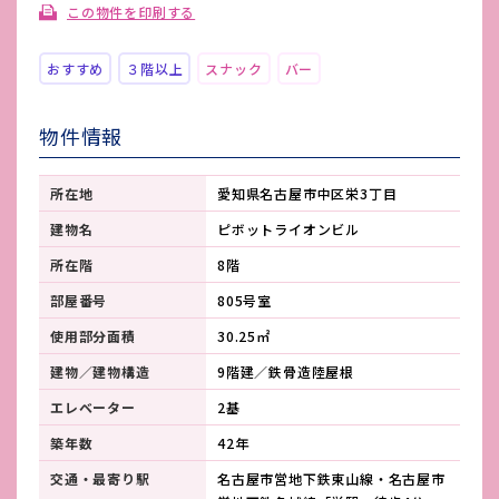
この物件を印刷する
おすすめ
３階以上
スナック
バー
物件情報
所在地
愛知県名古屋市中区栄3丁目
建物名
ピボットライオンビル
所在階
8階
部屋番号
805号室
使用部分面積
30.25㎡
建物／建物構造
9階建／鉄骨造陸屋根
エレベーター
2基
築年数
42年
交通・最寄り駅
名古屋市営地下鉄東山線・名古屋市