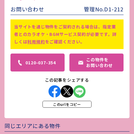
ます。
お問い合わせ
管理No.D1-212
害虫駆除費
-
当サイトを通じ物件をご契約される場合は、指定業
8階分割新装予定(2026年5～6月)
者とのカラオケ・BGMサービス契約が必要です。詳
償却率:1年未満 100％ 2年未満
しくは
利用規約
をご確認ください。
80％ 3年未満 70％ 3年以上 0％
保証会社・信用調査必須（全保連）
備考
業種に関わらず、入居時借主負担に
この物件を
てグリストラップ設置 借主指定業
0120-037-354
お問い合わせ
者有:110,000円（税込）町内会
費:840円/月
この記事をシェアする
このurlをコピー
同じエリアにある物件