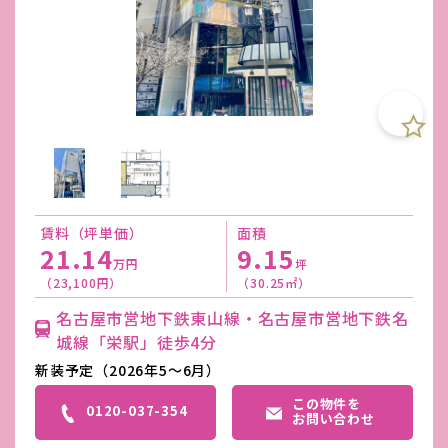
賃料（坪単価）
面積
21.14
9.15
万円
坪
（23,100円）
（30.25㎡）
名古屋市営地下鉄東山線・名古屋市営地下鉄名
城線「栄駅」徒歩4分
新装予定（2026年5～6月）
この物件を
0120-037-354
お問い合わせ