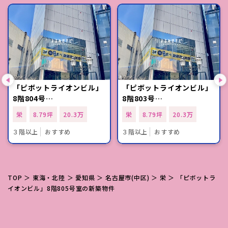
「ピボットライオンビル」
「ピボットライオンビル」
8階804号…
8階803号…
栄
8.79坪
20.3万
栄
8.79坪
20.3万
３階以上
おすすめ
３階以上
おすすめ
TOP
＞
東海・北陸
＞
愛知県
＞
名古屋市(中区)
＞
栄
＞ 「ピボットラ
イオンビル」8階805号室の新築物件