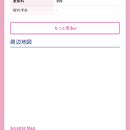
更新料
0円
解約予告
-
看板製作費
3か所 貸主指定業者有:99,000円
もっと見る
（税込）
看板使用料・
使用の場合1ヶ所3,300円/月（税
周辺地図
維持管理費
込）
鍵交換費
-
店舗保険加入
-
賃貸保証会社加入
保証会社利用必須
その他 業者指定項目
-
電気代
-
水道代
-
ガス代
-
駐車場台数
無し
Google Map
ゴミ処理費
賃貸面積・業種により金額が変わり