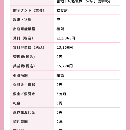
営地下鉄名城線「栄駅」徒歩4分
前テナント（業種）
飲食店
現況・状態
空
出店可能業種
相談
賃料（税込）
211,365円
賃料坪単価（税込）
23,100円
管理費(税込)
0円
共益費(税込)
35,228円
引渡時期
相談
保証金／償却
0円
敷金／敷引き
6ヵ月
礼金
0円
造作譲渡代金
0円
契約期間
2年