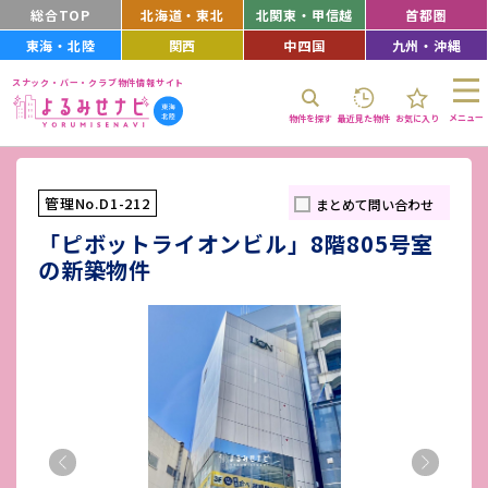
総合TOP
北海道・東北
北関東・甲信越
首都圏
東海・北陸
関西
中四国
九州・沖縄
スナック・バー・クラブ物件情報サイト
メニュー
物件を探す
最近見た物件
お気に入り
管理No.D1-212
まとめて問い合わせ
「ピボットライオンビル」8階805号室
の新築物件