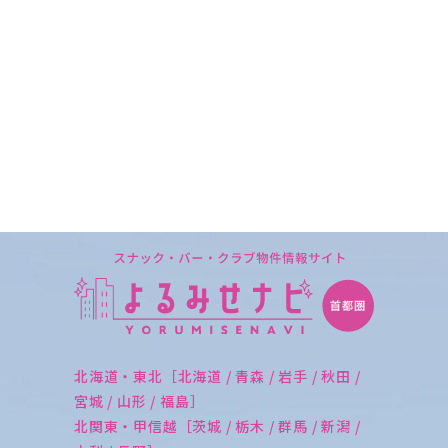
北海道・東北［北海道 / 青森 / 岩手 / 秋田 /
宮城 / 山形 / 福島］
北関東・甲信越［茨城 / 栃木 / 群馬 / 新潟 /