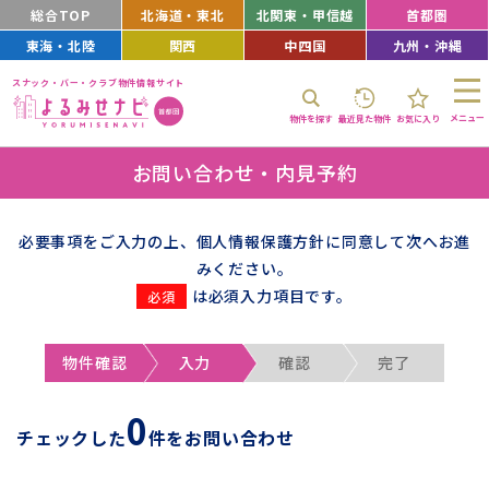
総合TOP
北海道・東北
北関東・甲信越
首都圏
東海・北陸
関西
中四国
九州・沖縄
スナック・バー・クラブ物件情報サイト
メニュー
物件を探す
最近見た物件
お気に入り
お問い合わせ・内見予約
必要事項をご入力の上、個人情報保護方針に同意して次へお進
みください。
は必須入力項目です。
物件確認
入力
確認
完了
0
チェックした
件をお問い合わせ