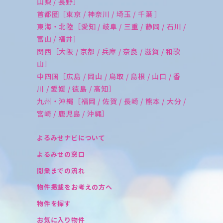
山梨 / 長野］
首都圏［東京 / 神奈川 / 埼玉 / 千葉 ］
東海・北陸［愛知 / 岐阜 / 三重 / 静岡 / 石川 /
富山 / 福井］
関西［大阪 / 京都 / 兵庫 / 奈良 / 滋賀 / 和歌
山］
中四国［広島 / 岡山 / 鳥取 / 島根 / 山口 / 香
川 / 愛媛 / 徳島 / 高知］
九州・沖縄［福岡 / 佐賀 / 長崎 / 熊本 / 大分 /
宮崎 / 鹿児島 / 沖縄］
よるみせナビについて
よるみせの窓口
開業までの流れ
物件掲載をお考えの方へ
物件を探す
お気に入り物件