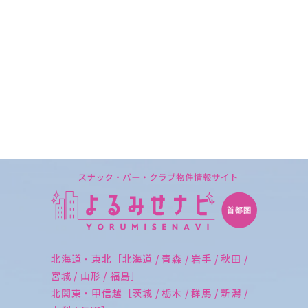
北海道・東北［北海道 / 青森 / 岩手 / 秋田 /
宮城 / 山形 / 福島］
北関東・甲信越［茨城 / 栃木 / 群馬 / 新潟 /