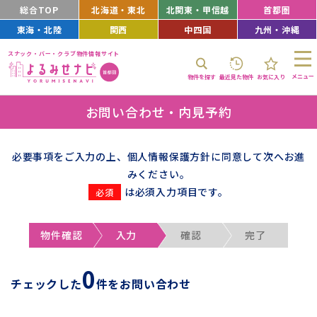
総合TOP
北海道・東北
北関東・甲信越
首都圏
東海・北陸
関西
中四国
九州・沖縄
スナック・バー・クラブ物件情報サイト
メニュー
物件を探す
最近見た物件
お気に入り
お問い合わせ・内見予約
必要事項をご入力の上、個人情報保護方針に同意して次へお進
みください。
は必須入力項目です。
物件確認
入力
確認
完了
0
チェックした
件をお問い合わせ