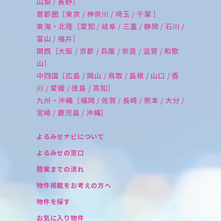
山梨 / 長野］
首都圏［東京 / 神奈川 / 埼玉 / 千葉 ］
東海・北陸［愛知 / 岐阜 / 三重 / 静岡 / 石川 /
富山 / 福井］
関西［大阪 / 京都 / 兵庫 / 奈良 / 滋賀 / 和歌
山］
中四国［広島 / 岡山 / 鳥取 / 島根 / 山口 / 香
川 / 愛媛 / 徳島 / 高知］
九州・沖縄［福岡 / 佐賀 / 長崎 / 熊本 / 大分 /
宮崎 / 鹿児島 / 沖縄］
よるみせナビについて
よるみせの窓口
開業までの流れ
物件掲載をお考えの方へ
物件を探す
お気に入り物件