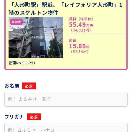
「人形町駅」駅近、「レイフォリア人形町」1
階のスケルトン物件
賃料（坪単価）
55.49
万円
（34,921円）
面積
15.89
坪
（52.54㎡）
管理No.C1-251
お名前
フリガナ