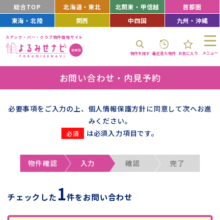
総合TOP
北海道・東北
北関東・甲信越
首都圏
東海・北陸
関西
中四国
九州・沖縄
スナック・バー・クラブ物件情報サイト
メニュー
物件を探す
最近見た物件
お気に入り
お問い合わせ・内見予約
必要事項をご入力の上、個人情報保護方針に同意して次へお進
みください。
は必須入力項目です。
物件確認
入力
確認
完了
1
チェックした
件をお問い合わせ