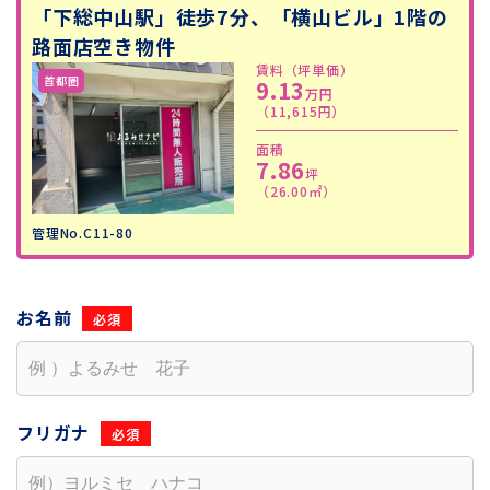
「下総中山駅」徒歩7分、「横山ビル」1階の
路面店空き物件
賃料（坪単価）
9.13
万円
（11,615円）
面積
7.86
坪
（26.00㎡）
管理No.C11-80
お名前
フリガナ