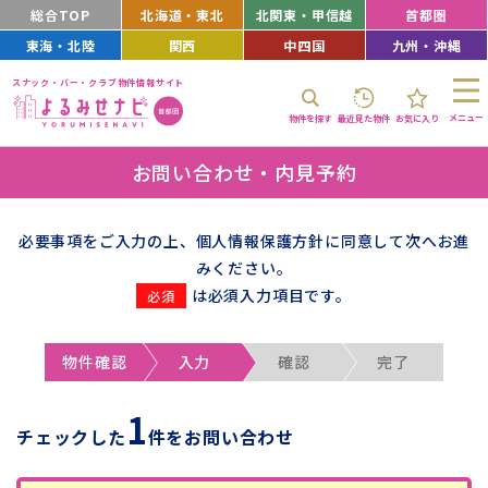
総合TOP
北海道・東北
北関東・甲信越
首都圏
東海・北陸
関西
中四国
九州・沖縄
スナック・バー・クラブ物件情報サイト
メニュー
物件を探す
最近見た物件
お気に入り
お問い合わせ・内見予約
必要事項をご入力の上、個人情報保護方針に同意して次へお進
みください。
は必須入力項目です。
物件確認
入力
確認
完了
1
チェックした
件をお問い合わせ