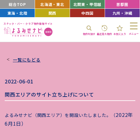
総合TOP
北海道・東北
北関東・甲信越
首都圏
東海・北陸
関西
中四国
九州・沖縄
スナック・バー・クラブ物件情報サイト
メニュー
物件を探す
最近見た物件
お気に入り
一覧にもどる
2022-06-01
関西エリアのサイト立ち上げについて
2022年
よるみせナビ（関西エリア）を開設いたしました。（
6月1日）