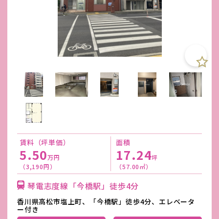
賃料（坪単価）
面積
5.50
17.24
万円
坪
（3,190円）
（57.00㎡）
琴電志度線「今橋駅」徒歩4分
香川県高松市塩上町、「今橋駅」徒歩4分、エレベータ
ー付き