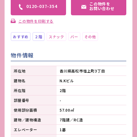
この物件を
0120-037-354
お問い合わせ
この物件を印刷する
おすすめ
２階
スナック
バー
その他
物件情報
所在地
香川県高松市塩上町3丁目
建物名
N.Kビル
所在階
2階
部屋番号
-
使用部分面積
57.00㎡
建物／建物構造
7階建／RC造
エレベーター
1基