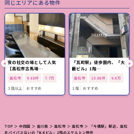
同じエリアにある物件
夜の社交の場として人気
「瓦町駅」徒歩圏内、「大
【高松市古馬場…
藪ビル」1階…
高松市
9.68坪
7.7万
高松市
10.86坪
6.6万
３階以上
おすすめ
１階
おすすめ
TOP
＞
中四国
＞
香川県
＞
高松市
＞
高松市
＞ 「今橋駅」駅近、高松
北バイパス沿いの「N.Kビル」2階のスケルトン物件