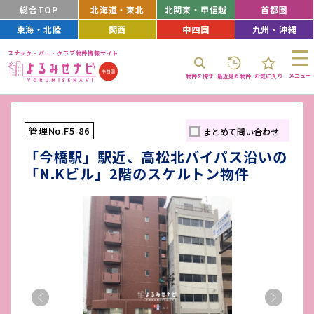
総合TOP
北海道・東北
北関東・甲信越
首都圏
東海・北陸
関西
中四国
九州・沖縄
スナック・バー・クラブ物件情報サイト
メニュー
物件を探す
最近見た物件
お気に入り
管理No.F5-86
まとめて問い合わせ
「今橋駅」駅近、高松北バイパス沿いの
「N.Kビル」2階のスケルトン物件