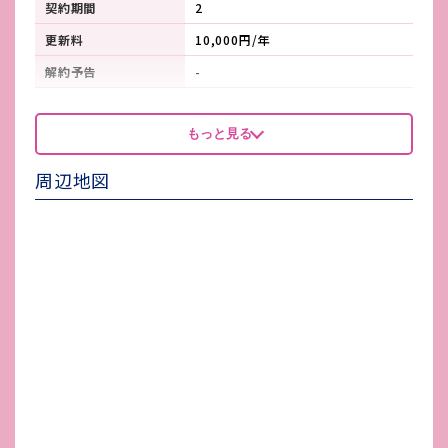
契約期間
2
更新料
10,000円/年
解約予告
-
看板製作費
-
もっと見る
看板使用料・
-
維持管理費
周辺地図
鍵交換費
-
店舗保険加入
加入要
賃貸保証会社加入
加入要
その他 業者指定項目
-
電気代
-
水道代
-
ガス代
-
駐車場台数
無し